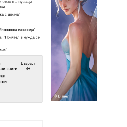
рочетеш вълнуващи
еси:
ка с шейна"
бикновена изненада"
: "Приятел в нужда се
вие"
п
Възраст
ни книги
4+
ици
тни