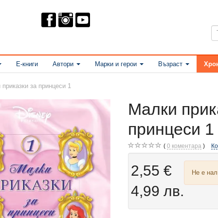
Е-книги
Автори
Марки и герои
Възраст
Хро
 приказки за принцеси 1
Малки прик
принцеси 1
0
коментара
К
2,55 €
Не е на
4,99 лв.