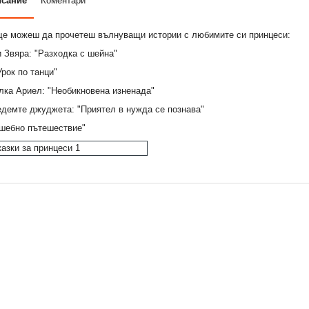
исание
Коментари
 ще можеш да прочетеш вълнуващи истории с любимите си принцеси:
 Звяра: "Разходка с шейна"
рок по танци"
лка Ариел: "Необикновена изненада"
едемте джуджета: "Приятел в нужда се познава"
шебно пътешествие"