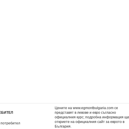
005
Как да разбираш своите братя
BRAVO 25/2005
и сестри
1,27 €
0,77 €
2,48 лв.
1,51 лв.
Цените на www.egmontbulgaria.com се
ЕБИТЕЛ
представят в левове и евро съгласно
официалния курс; подробна информация щ
откриете на
официалния сайт за еврото в
 потребител
България
.