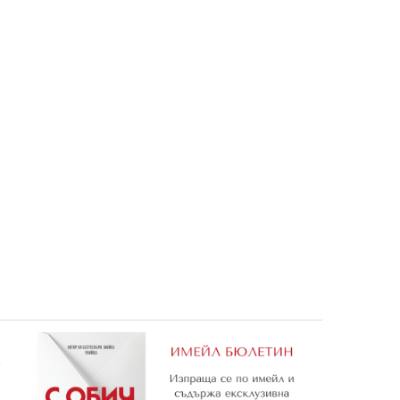
УИЧ 36
Магията на пегаса
1,28 €
1,02 €
2,50 лв.
1,99 лв.
е