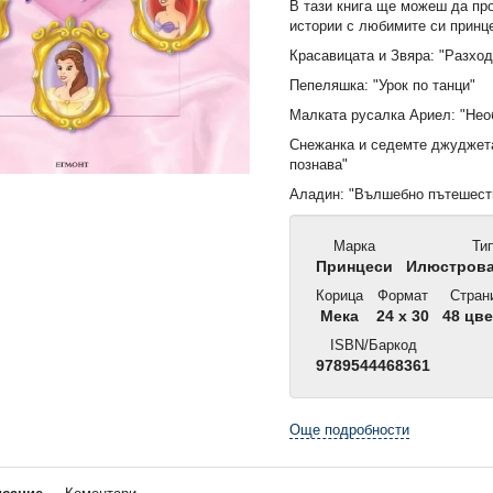
В тази книга ще можеш да п
истории с любимите си принц
Красавицата и Звяра: "Разход
Пепеляшка: "Урок по танци"
Малката русалка Ариел: "Нео
Снежанка и седемте джуджета
познава"
Аладин: "Вълшебно пътешест
Марка
Ти
Принцеси
Илюстрова
Корица
Формат
Стран
Мека
24 x 30
48 цве
ISBN/Баркод
9789544468361
Още подробности