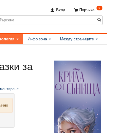
0
Вход
Поръчка
нология
Инфо зона
Между страниците
азки за
оментиране
лично