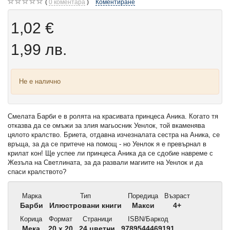
0
коментара
Коментиране
1,02 €
1,99 лв.
Не е налично
Смелата Барби е в ролята на красивата принцеса Аника. Когато тя
отказва да се омъжи за злия магьосник Уенлок, той вкаменява
цялото кралство. Бриета, отдавна изчезналата сестра на Аника, се
връща, за да се притече на помощ - но Уенлок я е превърнал в
крилат кон! Ще успее ли принцеса Аника да се сдобие навреме с
Жезъла на Светлината, за да развали магиите на Уенлок и да
спаси кралството?
Марка
Тип
Поредица
Възраст
Барби
Илюстровани книги
Макси
4+
Корица
Формат
Страници
ISBN/Баркод
Мека
20 x 20
24 цветни
9789544469191