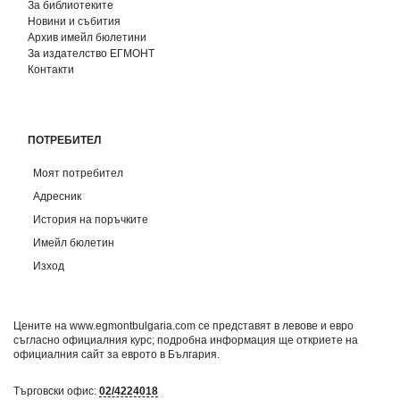
За библиотеките
Новини и събития
Архив имейл бюлетини
За издателство ЕГМОНТ
Контакти
ПОТРЕБИТЕЛ
Моят потребител
Адресник
История на поръчките
Имейл бюлетин
Изход
Цените на www.egmontbulgaria.com се представят в левове и евро
съгласно официалния курс; подробна информация ще откриете на
официалния сайт за еврото в България
.
Търговски офис:
02/4224018