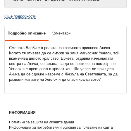
Още подробности
Подробно описание
Коментари
Смелата Барби е в ролята на красивата принцеса Аника.
Когато тя отказва да се омъжи за злия магьосник Уенлок, той
вкаменява цялото кралство. Бриета, отдавна изчезналата
сестра на Аника, се връща, за да се притече на помощ - но
Уенлок я е превърнал в крилат кон! Ще успее ли принцеса
Аника да се сдобие навреме с Жезъла на Светлината, за да
развали магиите на Уенлок и да спаси кралството?
ИНФОРМАЦИЯ
Политика за защита на личните данни
Информация за потребителя и условия за ползване на сайта