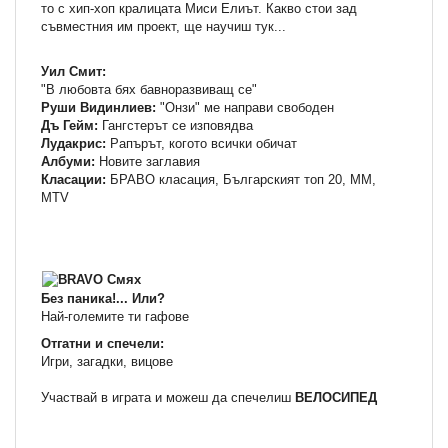
то с хип-хоп кралицата Миси Елиът. Какво стои зад
съвместния им проект, ще научиш тук...
Уил Смит:
"В любовта бях бавноразвиващ се"
Руши Видинлиев:
"Онзи" ме направи свободен
Дъ Гейм:
Гангстерът се изповядва
Лудакрис:
Рапърът, когото всички обичат
Албуми:
Новите заглавия
Класации:
БРАВО класация, Българският топ 20, ММ,
МTV
Без паника!... Или?
Най-големите ти гафове
Отгатни и спечели:
Игри, загадки, вицове
Участвай в играта и можеш да спечелиш
ВЕЛОСИПЕД