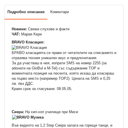
Подробно описание
Коментари
Новини:
Свежи слухове и факти
ЧАТ:
Марая Кери
BRAVO Класация:
БРАВО класацията се прави от читателите на списанието и
отразява техния уникален вкус и предпочитания.
За да участваш в нея, изпрати SMS на номер 2255 (за
абонати на GloBul и M-Tel) със съдържание TOP и
моментната позиция на песента, която искаш да класираш
на първо място (например TOP2). Цената на SMS e 0,25
лв. без ДДС.
Краен срок за гласуване: 08.05.05.
Сиера:
На хип-хоп училище при Миси
Във видеото на 1,2 Step Сиера залага на горещи танци, и