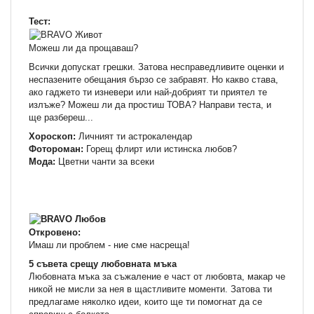
Тест:
Можеш ли да прощаваш?
Всички допускат грешки. Затова несправедливите оценки и
неспазените обещания бързо се забравят. Но какво става,
ако гаджето ти изневери или най-добрият ти приятел те
излъже? Можеш ли да простиш ТОВА? Направи теста, и
ще разбереш...
Хороскоп:
Личният ти астрокалендар
Фотороман:
Горещ флирт или истинска любов?
Мода:
Цветни чанти за всеки
Откровено:
Имаш ли проблем - ние сме насреща!
5 съвета срещу любовната мъка
Любовната мъка за съжаление е част от любовта, макар че
никой не мисли за нея в щастливите моменти. Затова ти
предлагаме няколко идеи, които ще ти помогнат да се