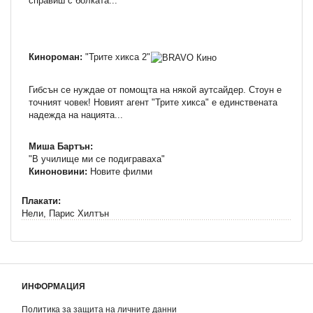
справиш с болката...
Кинороман:
"Трите хикса 2"
Гибсън се нуждае от помощта на някой аутсайдер. Стоун е
точният човек! Новият агент "Трите хикса" е единствената
надежда на нацията...
Миша Бартън:
"В училище ми се подиграваха"
Киноновини:
Новите филми
Плакати:
Нели, Парис Хилтън
ИНФОРМАЦИЯ
Политика за защита на личните данни