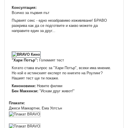
Консултация:
Всичко за първия път
Първият секс - едно незабравимо изживяване! БРАВО
разкрива как да се подготвите и какво можете да
направите един за друг...
"Хари Потър":
Големият тест
Когато става въпрос за "Хари Потър", всеки има мнение.
Но кой е истинският експерт по книгите на Роулинг?
Нашият тест ще ти покаже.
Киноновини:
Новите филми
Бен Маккензи:
"Искам друг живот!"
Плакати:
Джеси Маккартни, Ема Уотсън