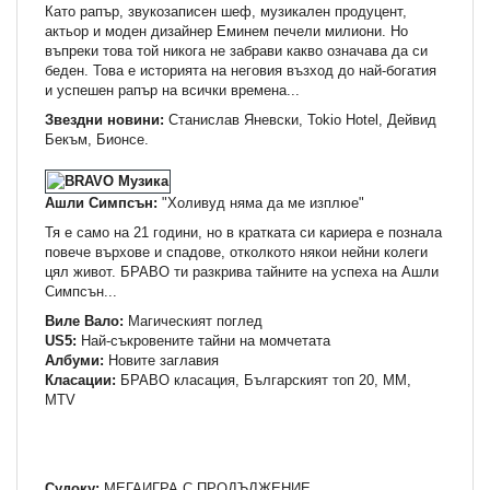
Като рапър, звукозаписен шеф, музикален продуцент,
актьор и моден дизайнер Еминем печели милиони. Но
въпреки това той никога не забрави какво означава да си
беден. Това е историята на неговия възход до най-богатия
и успешен рапър на всички времена...
Звездни новини:
Станислав Яневски, Tokio Hotel, Дейвид
Бекъм, Бионсе.
Ашли Симпсън:
"Холивуд няма да ме изплюе"
Тя е само на 21 години, но в кратката си кариера е познала
повече върхове и спадове, отколкото някои нейни колеги
цял живот. БРАВО ти разкрива тайните на успеха на Ашли
Симпсън...
Виле Вало:
Магическият поглед
US5:
Най-съкровените тайни на момчетата
Албуми:
Новите заглавия
Класации:
БРАВО класация, Българският топ 20, ММ,
МTV
Судоку:
МЕГАИГРА С ПРОДЪЛЖЕНИЕ