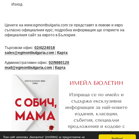
Изход
Цените на www.egmontbulgaria.com се представят в левове и евро
съгласно официалния курс; подробна информация ще откриете на
официалния сайт за еврото в България
.
Търговски офис:
02/4224018
sales@egmontbulgaria.com
|
Карта
Административен офис:
02/9880120
mail@egmontbulgaria.com
|
Карта
Този сайт използва „бисквитки“ (cookies) за предоставяне на
Разбрах!