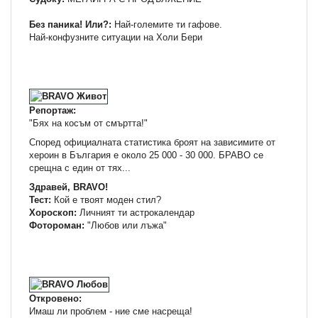
Без паника! Или?:
Най-големите ти гафове.
Най-конфузните ситуации на Холи Бери
Репортаж:
"Бях на косъм от смъртта!"
Според официалната статистика броят на зависимите от
хероин в България е около 25 000 - 30 000. БРАВО се
срещна с един от тях...
Здравей, BRAVO!
Тест:
Кой е твоят моден стил?
Хороскоп:
Личният ти астрокалендар
Фотороман:
"Любов или лъжа"
Откровено:
Имаш ли проблем - ние сме насреща!