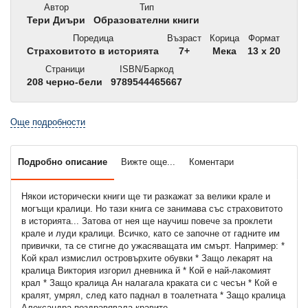
Автор
Тип
Тери Диъри
Образователни книги
Поредица
Възраст
Корица
Формат
Страховитото в историята
7+
Мека
13 x 20
Страници
ISBN/Баркод
208 черно-бели
9789544465667
Още подробности
Подробно описание
Вижте още...
Коментари
Някои исторически книги ще ти разкажат за велики крале и
могъщи кралици. Но тази книга се занимава със страховитото
в историята... Затова от нея ще научиш повече за проклети
крале и луди кралици. Всичко, като се започне от гадните им
привички, та се стигне до ужасяващата им смърт. Например: *
Кой крал измислил островърхите обувки * Защо лекарят на
кралица Виктория изгорил дневника й * Кой е най-лакомият
крал * Защо кралица Ан налагала краката си с чесън * Кой е
кралят, умрял, след като паднал в тоалетната * Защо кралица
Александра поздравявала кравите