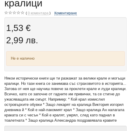
кралици
0
коментара
Коментиране
1,53 €
2,99 лв.
Не е налично
Някои исторически книги ще ти разкажат за велики крале и могъщи
кралици. Но тази книга се занимава със страховитото в историята...
Затова от нея ще научиш повече за проклети крале и луди кралици.
Всичко, като се започне от гадните им привички, та се стигне до
ужасяващата им смърт. Например: * Кой крал измислил
островърхите обувки * Защо лекарят на кралица Виктория изгорил
дневника й * Кой е най-лакомият крал * Защо кралица Ан налагала
краката си с чесън * Кой е кралят, умрял, след като паднал в
тоалетната * Защо кралица Александра поздравявала кравите