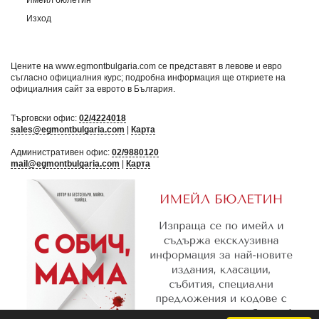
Изход
Цените на www.egmontbulgaria.com се представят в левове и евро
съгласно официалния курс; подробна информация ще откриете на
официалния сайт за еврото в България
.
Търговски офис:
02/4224018
sales@egmontbulgaria.com
|
Карта
Административен офис:
02/9880120
mail@egmontbulgaria.com
|
Карта