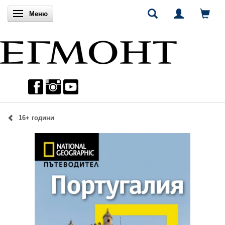
Включи навигацията
Меню
16+ години