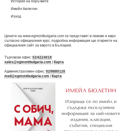
История на поръчките
Имейл бюлетин
Изход
Цените на www.egmontbulgaria.com се представят в левове и евро
съгласно официалния курс; подробна информация ще откриете на
официалния сайт за еврото в България
.
Търговски офис:
02/4224018
sales@egmontbulgaria.com
|
Карта
Административен офис:
02/9880120
mail@egmontbulgaria.com
|
Карта