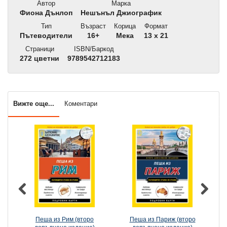
Автор
Марка
Фиона Дънлоп
Нешънъл Джиографик
Тип
Възраст
Корица
Формат
Пътеводители
16+
Мека
13 x 21
Страници
ISBN/Баркод
272 цветни
9789542712183
Вижте още...
Коментари
Пеша из Рим (второ
Пеша из Париж (второ