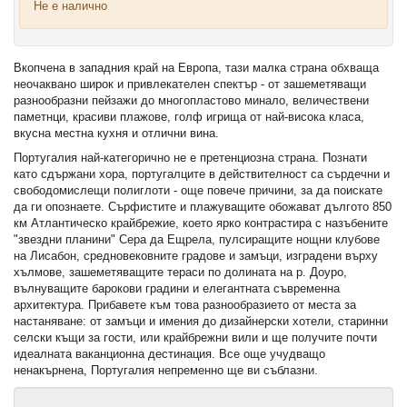
Не е налично
Вкопчена в западния край на Европа, тази малка страна обхваща
неочаквано широк и привлекателен спектър - от зашеметяващи
разнообразни пейзажи до многопластово минало, величествени
паметнци, красиви плажове, голф игрища от най-висока класа,
вкусна местна кухня и отлични вина.
Португалия най-категорично не е претенциозна страна. Познати
като сдържани хора, португалците в действителност са сърдечни и
свободомислещи полиглоти - още повече причини, за да поискате
да ги опознаете. Сърфистите и плажуващите обожават дългото 850
км Атлантическо крайбрежие, което ярко контрастира с назъбените
"звездни планини" Сера да Ещрела, пулсиращите нощни клубове
на Лисабон, средновековните градове и замъци, изградени върху
хълмове, зашеметяващите тераси по долината на р. Доуро,
вълнуващите барокови градини и елегантната съвременна
архитектура. Прибавете към това разнообразието от места за
настаняване: от замъци и имения до дизайнерски хотели, старинни
селски къщи за гости, или крайбрежни вили и ще получите почти
идеалната ваканционна дестинация. Все още учудващо
ненакърнена, Португалия непременно ще ви съблазни.