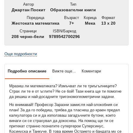
Автор
Тип
Джартан Поскит
Образователни книги
Поредица
Възраст
Корица
Формат
Жестоката математика
7+
Мека
13 x 20
Страници
ISBN/Баркод
208 черно-бели
9789542700296
Още подробности
Подробно описание
Вижте още...
Коментари
Мразиш ли математиката? Измъчват ли те триъгълниците?
Страх ли те е от ъглите? Не се бой! Тази книга ще ти помогне
да решиш и най-досадните тригономогеометрични задачи.
Но внимавай! Професор Заразни замисля най-злокобния си
план! За да го победиш, трябва да тласнеш до краен предел
калкулатора си и да използваш загадъчните бутони, които
винаги си се страхувал да докоснеш. На помощ ще ти се
притекат странно познатите супергерои Суперсинус,
Косинуска и Танкуче. В това време Острието и бандата му се