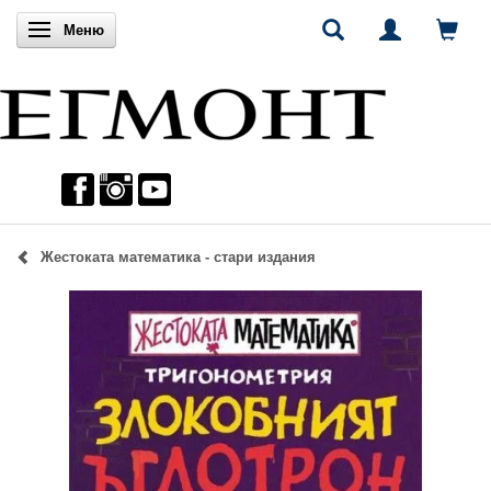
Включи навигацията
Меню
Жестоката математика - стари издания