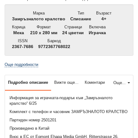
Марка
Тип
Възраст
Замръзналото кралство
Списание
4+
Корица
Формат
Страници
Включва
Мека
210 x 280 мм
24 цветни
Играчка
ISSN
Баркод
2367-7686
9772367768022
Още подробности
Подробно описание
Вижте още...
Коментари
Още...
Информация за играчката-подарък към „Замръзналото
кралство“ 6/25
Комплект с телефон и часовник ЗАМРЪЗНАЛОТО КРАЛСТВО
Партиден номер 2501201
Произведено в Китай
Внос в ЕС от Egmont Ehapa Media GmbH, Ritterstrasse 26,