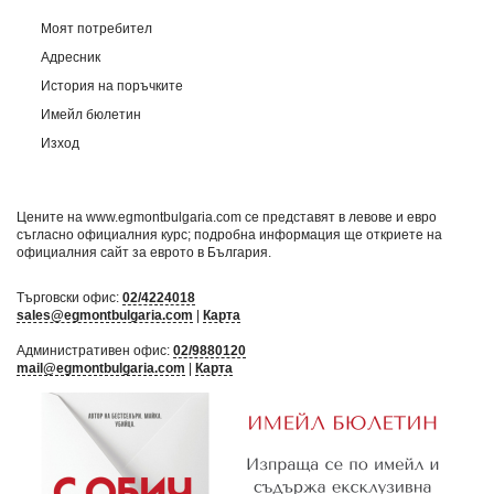
Моят потребител
Адресник
История на поръчките
Имейл бюлетин
Изход
Цените на www.egmontbulgaria.com се представят в левове и евро
съгласно официалния курс; подробна информация ще откриете на
официалния сайт за еврото в България
.
Търговски офис:
02/4224018
sales@egmontbulgaria.com
|
Карта
Административен офис:
02/9880120
mail@egmontbulgaria.com
|
Карта