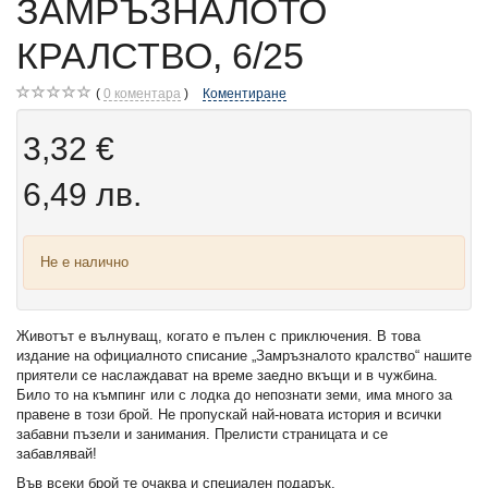
ЗАМРЪЗНАЛОТО
КРАЛСТВО, 6/25
0
коментара
Коментиране
3,32 €
6,49 лв.
Не е налично
Животът е вълнуващ, когато е пълен с приключения. В това
издание на официалното списание „Замръзналото кралство“ нашите
приятели се наслаждават на време заедно вкъщи и в чужбина.
Било то на къмпинг или с лодка до непознати земи, има много за
правене в този брой. Не пропускай най-новата история и всички
забавни пъзели и занимания. Прелисти страницата и се
забавлявай!
Във всеки брой те очаква и специален подарък.