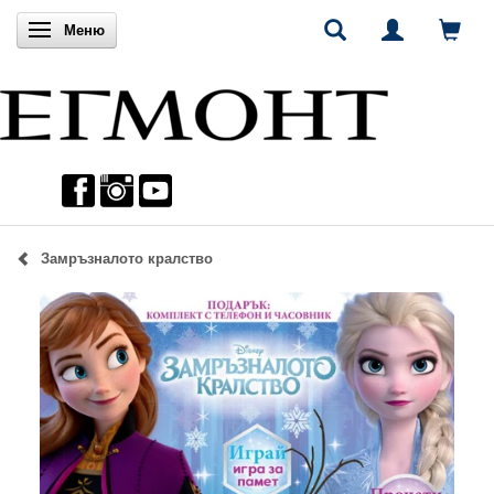
Включи навигацията
Меню
Замръзналото кралство