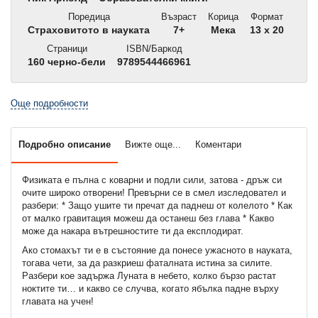
Поредица
Възраст
Корица
Формат
Страховитото в науката
7+
Мека
13 x 20
Страници
ISBN/Баркод
160 черно-бели
9789544466961
Още подробности
Подробно описание
Вижте още...
Коментари
Физиката е пълна с коварни и подли сили, затова - дръж си
очите широко отворени! Превърни се в смел изследовател и
разбери: * Защо ушите ти пречат да паднеш от колелото * Как
от малко гравитация можеш да останеш без глава * Какво
може да накара вътрешностите ти да експлодират.
Ако стомахът ти е в състояние да понесе ужасното в науката,
тогава чети, за да разкриеш фаталната истина за силите.
Разбери кое задържа Луната в небето, колко бързо растат
ноктите ти… и какво се случва, когато ябълка падне върху
главата на учен!