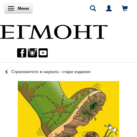
Включи навигацията
Меню
Страховитото в науката - стари издания