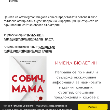
Изход
Цените на www.egmontbulgaria.com се представят в левове и евро
съгласно официалния курс; подробна информация ще откриете на
официалния сайт за еврото в България
.
Търговски офис:
02/4224018
sales@egmontbulgaria.com
|
Карта
Административен офис:
02/9880120
mail@egmontbulgaria.com
|
Карта
Този сайт използва „бисквитки“ (cookies) за предоставяне на
Разбрах!
услугите в него, за персонализиране на рекламите и за анализ на