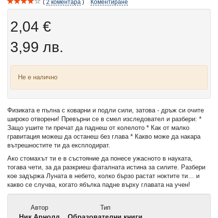
2
коментара
Коментиране
2,04 €
3,99 лв.
Не е налично
Физиката е пълна с коварни и подли сили, затова - дръж си очите
широко отворени! Превърни се в смел изследовател и разбери: *
Защо ушите ти пречат да паднеш от колелото * Как от малко
гравитация можеш да останеш без глава * Какво може да накара
вътрешностите ти да експлодират.
Ако стомахът ти е в състояние да понесе ужасното в науката,
тогава чети, за да разкриеш фаталната истина за силите. Разбери
кое задържа Луната в небето, колко бързо растат ноктите ти… и
какво се случва, когато ябълка падне върху главата на учен!
Автор
Тип
Ник Арнолд
Образователни книги