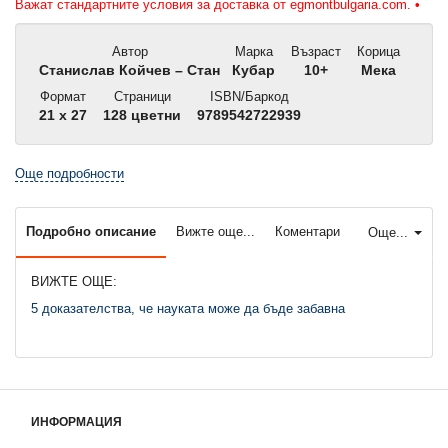
Важат стандартните условия за доставка от egmontbulgaria.com.
•
Автор
Марка
Възраст
Корица
Станислав Койчев – Стан
Кубар
10+
Мека
Формат
Страници
ISBN/Баркод
21 x 27
128 цветни
9789542722939
Още подробности
Подробно описание
Вижте още...
Коментари
Още...
ВИЖТЕ ОЩЕ:
5 доказателства, че науката може да бъде забавна
ИНФОРМАЦИЯ