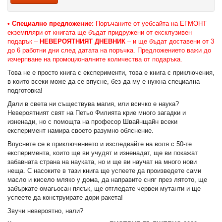
• Специално предложение:
Поръчаните от уебсайта на ЕГМОНТ
екземпляри от книгата ще бъдат придружени от ексклузивен
подарък –
НЕВЕРОЯТНИЯТ ДНЕВНИК
– и ще бъдат доставени от 3
до 6 работни дни след датата на поръчка.
Предложението важи до
изчерпване на промоционалните количества от подаръка.
Това не е просто книга с експерименти, това е книга с приключения,
в които всеки може да се впусне, без да му е нужна специална
подготовка!
Дали в света ни съществува магия, или всичко е наука?
Невероятният свят на Петьо Филията крие много загадки и
изненади, но с помощта на професор Швайнщайн всеки
експеримент намира своето разумно обяснение.
Впуснете се в приключението и изследвайте на воля с 50-те
експеримента, които ще ви учудят и изненадат, ще ви покажат
забавната страна на науката, но и ще ви научат на много нови
неща. С насоките в тази книга ще успеете да произведете сами
масло и кисело мляко у дома, да направите сняг през лятото, ще
забъркате омагьосан пясък, ще отгледате червеи мутанти и ще
успеете да конструирате дори ракета!
Звучи невероятно, нали?