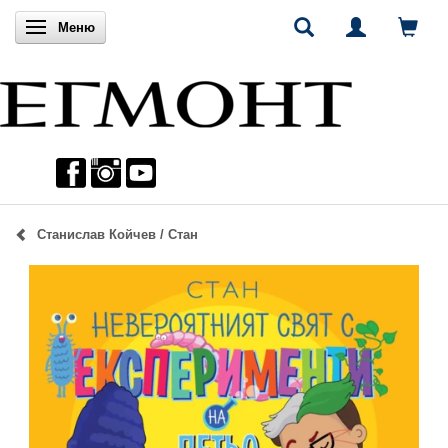
Включи навигацията
Меню
Станислав Койчев / Стан