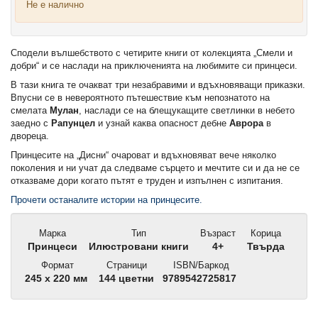
Не е налично
Сподели вълшебството с четирите книги от колекцията „Смели и
добри“ и се наслади на приключенията на любимите си принцеси.
В тази книга те очакват три незабравими и вдъхновяващи приказки.
Впусни се в невероятното пътешествие към непознатото на
смелата
Мулан
, наслади се на блещукащите светлинки в небето
заедно с
Рапунцел
и узнай каква опасност дебне
Аврора
в
двореца.
Принцесите на „Дисни“ очароват и вдъхновяват вече няколко
поколения и ни учат да следваме сърцето и мечтите си и да не се
отказваме дори когато пътят е труден и изпълнен с изпитания.
Прочети останалите истории на принцесите.
Марка
Тип
Възраст
Корица
Принцеси
Илюстровани книги
4+
Твърда
Формат
Страници
ISBN/Баркод
245 х 220 мм
144 цветни
9789542725817