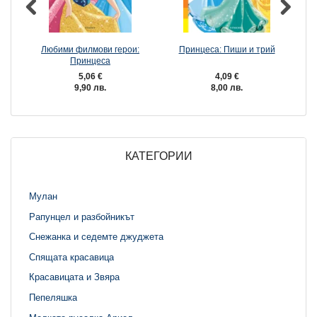
Любими филмови герои:
Принцеса: Пиши и трий
Принцеса
5,06 €
4,09 €
9,90 лв.
8,00 лв.
КАТЕГОРИИ
Мулан
Рапунцел и разбойникът
Снежанка и седемте джуджета
Спящата красавица
Красавицата и Звяра
Пепеляшка