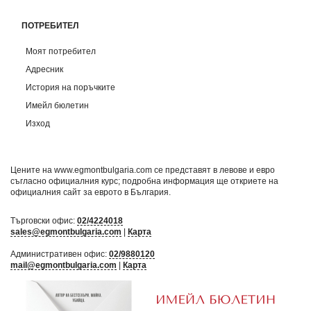
ПОТРЕБИТЕЛ
Моят потребител
Адресник
История на поръчките
Имейл бюлетин
Изход
Цените на www.egmontbulgaria.com се представят в левове и евро
съгласно официалния курс; подробна информация ще откриете на
официалния сайт за еврото в България
.
Търговски офис:
02/4224018
sales@egmontbulgaria.com
|
Карта
Административен офис:
02/9880120
mail@egmontbulgaria.com
|
Карта