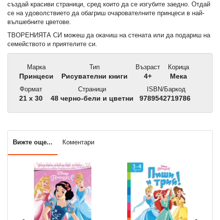
създай красиви страници, сред които да се изгубите заедно. Отдай
се на удоволствието да обагриш очарователните принцеси в най-
вълшебните цветове.
ТВОРЕНИЯТА СИ можеш да окачиш на стената или да подариш на
семейството и приятелите си.
Марка
Тип
Възраст
Корица
Принцеси
Рисувателни книги
4+
Мека
Формат
Страници
ISBN/Баркод
21 x 30
48 черно-бели и цветни
9789542719786
Вижте още...
Коментари