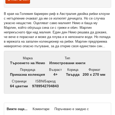
В края на Големия бариерен риф в Австралия двойка рибки клоуни
с нетърпение очакват да им се излюпят дечицата. Но се случва
ужасно нещастие. Оцеляват само малкият Немо и баща му
Марлин, който обгръща сина си с грижи и обич. Марлин
непрекъснато бди над малкия. Един ден Немо решава да докаже,
че вече е пораснал и може да плува и в непознати води. Но попада
в мрежата на запален колекционер на рибки. Марлин предприема
невероятно опасно пътуване, за да открие своя единствен син...
Марка
Тип
Търсенето на Немо
Илюстровани книги
Поредица
Възраст
Корица
Формат
Приказна колекция
4+
Твърда
200 x 270 мм
Страници
ISBN/Баркод
64 цветни
9789542704843
Вижте още...
Коментари
Поръчвано е заедно с