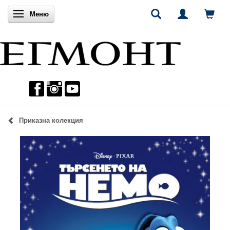
Включи навигацията
Меню
Приказна колекция