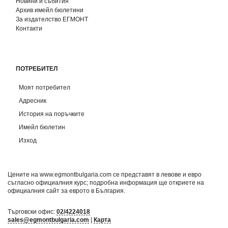
Новини и събития
Архив имейл бюлетини
За издателство ЕГМОНТ
Контакти
ПОТРЕБИТЕЛ
Моят потребител
Адресник
История на поръчките
Имейл бюлетин
Изход
Цените на www.egmontbulgaria.com се представят в левове и евро
съгласно официалния курс; подробна информация ще откриете на
официалния сайт за еврото в България
.
Търговски офис:
02/4224018
sales@egmontbulgaria.com
|
Карта