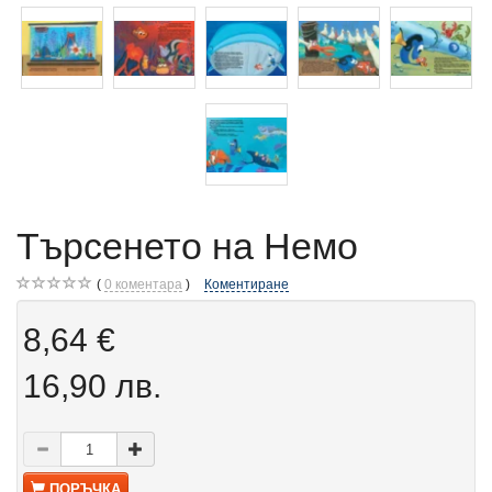
Търсенето на Немо
0
коментара
Коментиране
8,64 €
16,90 лв.
ПОРЪЧКА