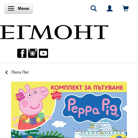
Включи навигацията
Меню
Пепа Пиг