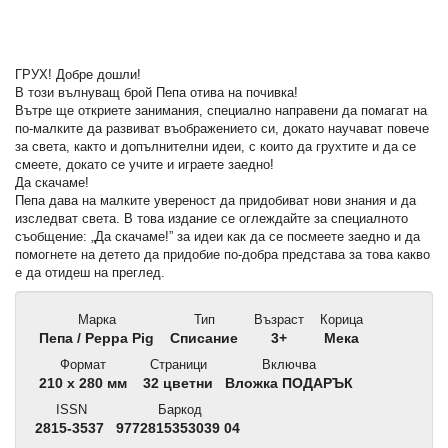
ГРУХ! Добре дошли!
В този вълнуващ брой Пепа отива на почивка!
Вътре ще откриете занимания, специално направени да помагат на
по-малките да развиват въображението си, докато научават повече
за света, както и допълнителни идеи, с които да грухтите и да се
смеете, докато се учите и играете заедно!
Да скачаме!
Пепа дава на малките увереност да придобиват нови знания и да
изследват света. В това издание се оглеждайте за специалното
съобщение: „Да скачаме!” за идеи как да се посмеете заедно и да
помогнете на детето да придобие по-добра представа за това какво
е да отидеш на преглед.
Марка
Тип
Възраст
Корица
Пепа / Peppa Pig
Списание
3+
Мека
Формат
Страници
Включва
210 x 280 мм
32 цветни
Вложка ПОДАРЪК
ISSN
Баркод
2815-3537
9772815353039 04