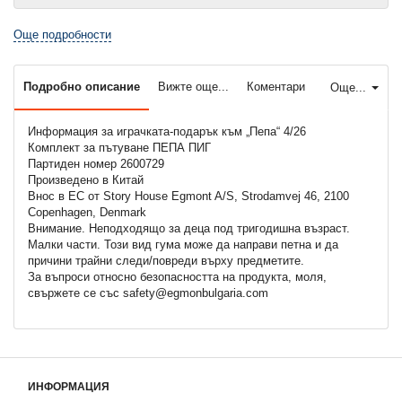
Още подробности
Подробно описание
Вижте още...
Коментари
Още...
Информация за играчката-подарък към „Пепа“ 4/26
Комплект за пътуване ПЕПА ПИГ
Партиден номер 2600729
Произведено в Китай
Внос в ЕС от Story House Egmont A/S, Strodamvej 46, 2100
Copenhagen, Denmark
Внимание. Неподходящо за деца под тригодишна възраст.
Малки части. Този вид гума може да направи петна и да
причини трайни следи/повреди върху предметите.
За въпроси относно безопасността на продукта, моля,
свържете се със safety@egmonbulgaria.com
ИНФОРМАЦИЯ