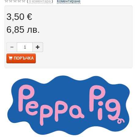
0
коментара
Коментиране
3,50 €
6,85 лв.
ПОРЪЧКА