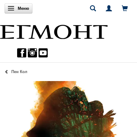
Включи навигацията
Меню
Пен Кол