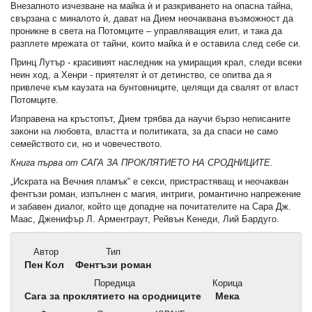
Внезапното изчезване на майка ѝ и разкриването на опасна тайна,
свързана с миналото ѝ, дават на Дием неочаквана възможност да
проникне в света на Потомците – управляващия елит, и така да
разплете мрежата от тайни, които майка ѝ е оставила след себе си.
Принц Лутър - красивият наследник на умиращия крал, следи всеки
неин ход, а Хенри - приятелят ѝ от детинство, се опитва да я
привлече към каузата на бунтовниците, целящи да свалят от власт
Потомците.
Изправена на кръстопът, Дием трябва да научи бързо неписаните
закони на любовта, властта и политиката, за да спаси не само
семейството си, но и човечеството.
Книга първа от САГА ЗА ПРОКЛЯТИЕТО НА СРОДНИЦИТЕ.
„Искрата на Вечния пламък“ е секси, пристрастяващ и неочакван
фентъзи роман, изпълнен с магия, интриги, романтично напрежение
и забавен диалог, който ще допадне на почитателите на Сара Дж.
Маас, Дженифър Л. Арментраут, Рейвън Кенеди, Лий Бардуго.
Автор
Тип
Пен Кол
Фентъзи роман
Поредица
Корица
Сага за проклятието на сродниците
Мека