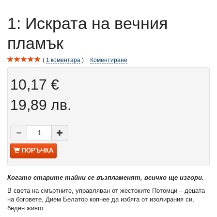
1: Искрата на вечния
пламък
1
коментара
Коментиране
10,17 €
19,89 лв.
ПОРЪЧКА
Когато старите тайни се възпламенят, всичко ще изгори.
В света на смъртните, управляван от жестоките Потомци – децата
на боговете, Дием Белатор копнее да избяга от изолирания си,
беден живот.