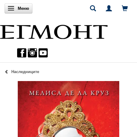
Включи навигацията
Меню
Наследниците