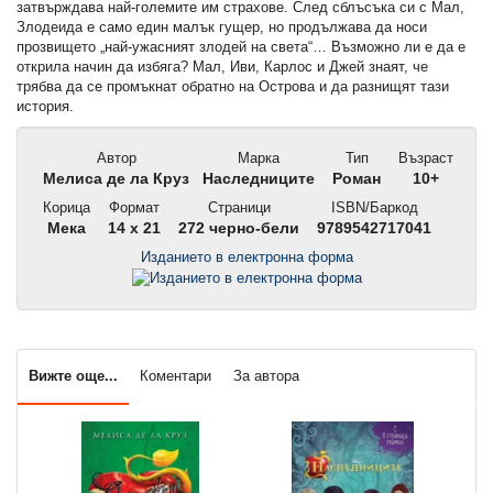
затвърждава най-големите им страхове. След сблъсъка си с Мал,
Злодеида е само един малък гущер, но продължава да носи
прозвището „най-ужасният злодей на света“… Възможно ли е да е
открила начин да избяга? Мал, Иви, Карлос и Джей знаят, че
трябва да се промъкнат обратно на Острова и да разнищят тази
история.
Автор
Марка
Тип
Възраст
Мелиса де ла Круз
Наследниците
Роман
10+
Корица
Формат
Страници
ISBN/Баркод
Мека
14 x 21
272 черно-бели
9789542717041
Изданието в електронна форма
Вижте още...
Коментари
За автора