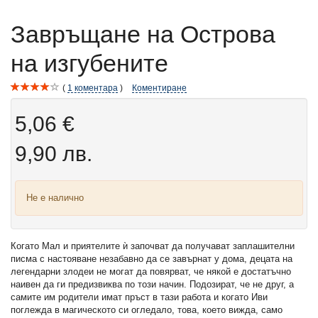
Завръщане на Острова
на изгубените
1
коментара
Коментиране
5,06 €
9,90 лв.
Не е налично
Когато Мал и приятелите ѝ започват да получават заплашителни
писма с настояване незабавно да се завърнат у дома, децата на
легендарни злодеи не могат да повярват, че някой е достатъчно
наивен да ги предизвиква по този начин. Подозират, че не друг, а
самите им родители имат пръст в тази работа и когато Иви
поглежда в магическото си огледало, това, което вижда, само