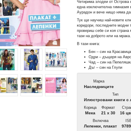
Четирима злодеи от Острова 
една изключителна гимназия 
Аурадон и вече нищо няма да
Тук ще научиш най-новите кл
коридори, последните модни 
провериш себе си коя страна
тази на доброто или на мрака
В тази книга:
Бен – син на Красавица
Одри – дъщеря на Авро
Чад – син на Пепеляшк
Дъг – син на Глупи
Марка
Наследниците
Тип
Илюстровани книги с 
Корица
Формат
Стра
Мека
21 x 30
16 цв
Включва
ISB
Лепенки, плакат
9789