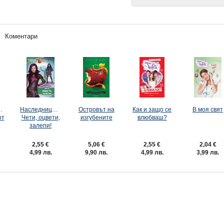
Коментари
те:
Наследниците:
Островът на
Как и защо се
В моя свят
от
Чети, оцвети,
изгубените
влюбваш?
залепи!
2,55 €
5,06 €
2,55 €
2,04 €
4,99 лв.
9,90 лв.
4,99 лв.
3,99 лв.