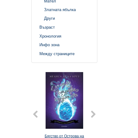
Мател
Златната ябълка
Други
Възраст
Хронология
Инфо зона
Между страниците
Бягство от Острова на
Наследниците 2: И