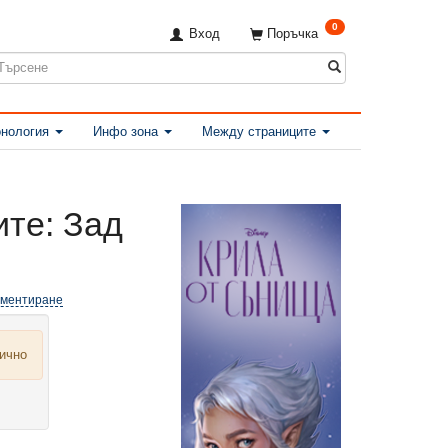
0
Вход
Поръчка
нология
Инфо зона
Между страниците
те: Зад
оментиране
лично