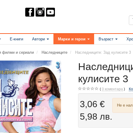
Е-книги
Автори
Марки и герои
Възраст
Хро
ни филми и сериали
Наследниците
Наследниците: Зад кулисите 3
Наследници
кулисите 3
0
коментара
К
3,06 €
Не е на
5,98 лв.