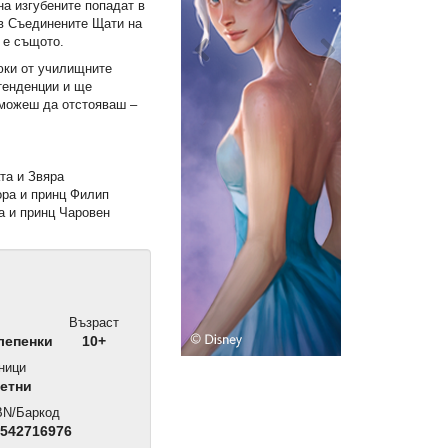
на изгубените попадат в
в Съединените Щати на
 е същото.
юки от училищните
тенденции и ще
 можеш да отстояваш –
.
та и Звяра
ра и принц Филип
а и принц Чаровен
Възраст
лепенки
10+
ници
етни
N/Баркод
542716976