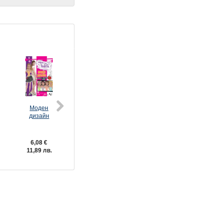
Моден
Мечтите се
Книга за
Виолета:
дизайн
сбъдват
красотата
Моят дневни
година по-
късно
6,08 €
2,04 €
7,62 €
7,62 €
11,89 лв.
3,99 лв.
14,90 лв.
14,90 лв.