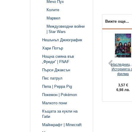
Мечо Пух
Колите
Марвел
Вижте още...
Междузвездни войни
| Star Wars
Нешънъл Джиографик
Хари Потър
Нощна смяна във
„Фреди“ | FNAF
Наследници
Историята 
Пърси Джаксън
филма
Пес патрул
3,57 €
Пепа | Peppa Pig
6,98 лв.
Покемон | Pokémon
Малкото пони
Къщата за кукли на
Габи
Майнкрафт | Minecraft