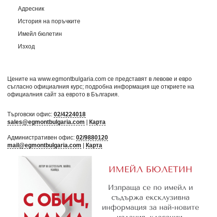
Адресник
История на поръчките
Имейл бюлетин
Изход
Цените на www.egmontbulgaria.com се представят в левове и евро
съгласно официалния курс; подробна информация ще откриете на
официалния сайт за еврото в България
.
Търговски офис:
02/4224018
sales@egmontbulgaria.com
|
Карта
Административен офис:
02/9880120
mail@egmontbulgaria.com
|
Карта