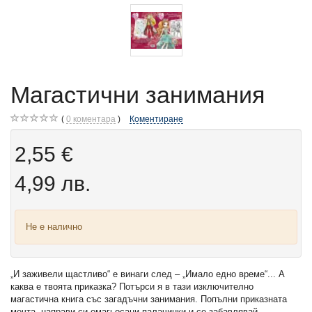
Магастични занимания
0
коментара
Коментиране
2,55 €
4,99 лв.
Не е налично
„И заживели щастливо“ е винаги след – „Имало едно време“... А
каква е твоята приказка? Потърси я в тази изключително
магастична книга със загадъчни занимания. Попълни приказната
мечта, направи си омагьосани палачинки и се забавлявай.