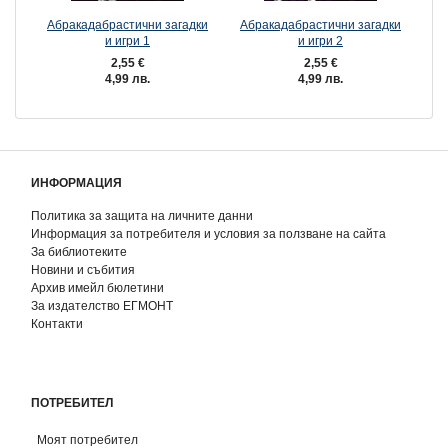
Абракадабрастични загадки
Абракадабрастични загадки
К
и игри 1
и игри 2
2,55 €
2,55 €
4,99 лв.
4,99 лв.
ИНФОРМАЦИЯ
Политика за защита на личните данни
Информация за потребителя и условия за ползване на сайта
За библиотеките
Новини и събития
Архив имейл бюлетини
За издателство ЕГМОНТ
Контакти
ПОТРЕБИТЕЛ
Моят потребител