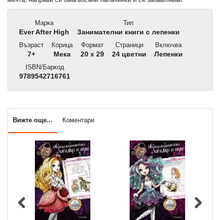
Марка
Тип
Ever After High
Занимателни книги с лепенки
Възраст
Корица
Формат
Страници
Включва
7+
Мека
20 x 29
24 цветни
Лепенки
ISBN/Баркод
9789542716761
Вижте още...
Коментари