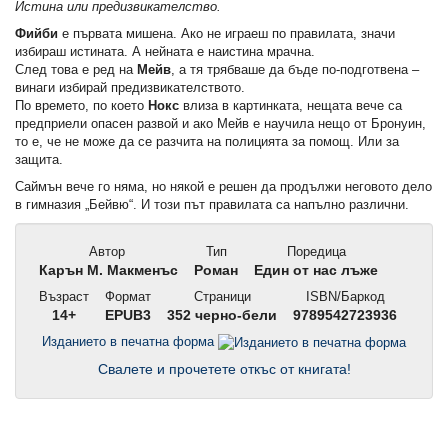
Истина или предизвикателство.
Фийби
е първата мишена. Ако не играеш по правилата, значи
избираш истината. А нейната е наистина мрачна.
След това е ред на
Мейв
, а тя трябваше да бъде по-подготвена –
винаги избирай предизвикателството.
По времето, по което
Нокс
влиза в картинката, нещата вече са
предприели опасен развой и ако Мейв е научила нещо от Бронуин,
то е, че не може да се разчита на полицията за помощ. Или за
защита.
Саймън вече го няма, но някой е решен да продължи неговото дело
в гимназия „Бейвю“. И този път правилата са напълно различни.
Автор
Тип
Поредица
Карън М. Макменъс
Роман
Един от нас лъже
Възраст
Формат
Страници
ISBN/Баркод
14+
EPUB3
352 черно-бели
9789542723936
Изданието в печатна форма
Свалете и прочетете откъс от книгата!