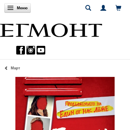
Включи навигацията
Меню
Март