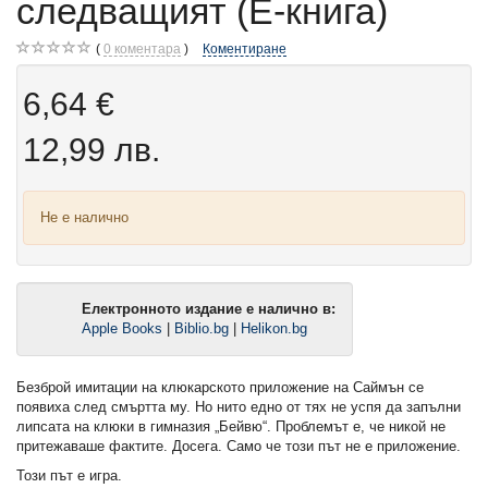
следващият (Е-книга)
0
коментара
Коментиране
6,64 €
12,99 лв.
Не е налично
Електронното издание е налично в:
Apple Books
|
Biblio.bg
|
Helikon.bg
Безброй имитации на клюкарското приложение на Саймън се
появиха след смъртта му. Но нито едно от тях не успя да запълни
липсата на клюки в гимназия „Бейвю“. Проблемът е, че никой не
притежаваше фактите. Досега. Само че този път не е приложение.
Този път е игра.