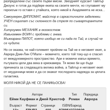
разпределени със своите първи мисии. Звездният курсант Тайлър
Джоунс е готов да подбере екипа на своите мечти, но глупавият му
героизъм го оставя с утайката, която никой в Академията не иска...
Самоуверен ДИПЛОМАТ, майстор в саркастичните забележки.
УЧЕН социопат със склонност да стреля по съквартирантите
си.
Хитроумен МЕХАНИК в екзокостюм.
Извънземен ВОИН с проблеми с гнева.
Мъжкарана ПИЛОТ, която изобщо не си пада по Тай, в случай че
се чудите.
Но се оказва, че най-големият проблем на Тай не е неговият екип, а
Аврора Дзие-Лин О’Мали – момичето, което той току-що е спасил
от междуизмерното пространство. Ари е момиче извън времето,
пътувала цели два века в криокамера. Тя може би ще бъде
причината за следващата велика война, а Тайлър и неговият екип
от неудачници може и да се окажат последната надежда за цялата
галактика.
МОЛЯ НИКОЙ ДА НЕ СЕ ПАНИКЬОСВА!
Автори
Тип
Поредица
Ейми Кауфман и Джей Кристоф
Роман
Аврора
Възраст
Формат
Страници
ISBN/Баркод