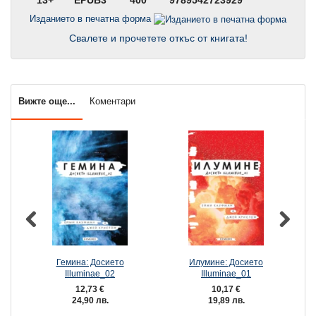
13+
EPUB3
400
9789542723929
Изданието в печатна форма
Свалете и прочетете откъс от книгата!
Вижте още...
Коментари
Гемина: Досието
Илумине: Досието
Illuminae_02
Illuminae_01
12,73 €
10,17 €
24,90 лв.
19,89 лв.