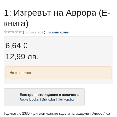
1: Изгревът на Аврора (Е-
книга)
0
коментара
Коментиране
6,64 €
12,99 лв.
Не е налично
Електронното издание е налично в:
Apple Books
|
Biblio.bg
|
Helikon.bg
Годината е 2380 и дипломираните кадети на aкадемия „Аврора“ са