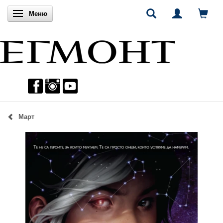
Включи навигацията
Меню
Март