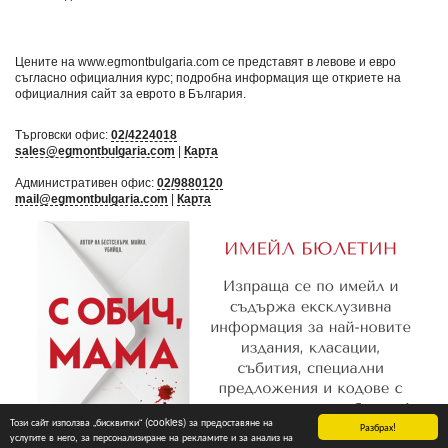
Цените на www.egmontbulgaria.com се представят в левове и евро
съгласно официалния курс; подробна информация ще откриете на
официалния сайт за еврото в България
.
Търговски офис:
02/4224018
sales@egmontbulgaria.com
|
Карта
Административен офис:
02/9880120
mail@egmontbulgaria.com
|
Карта
Този сайт използва „бисквитки“ (cookies) за предоставяне на
Разбрах!
услугите в него, за персонализиране на рекламите и за анализ на