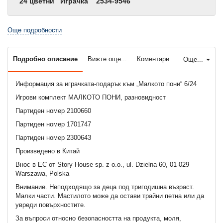
24 цветни
Играчка
2534-9546
Още подробности
Подробно описание
Вижте още...
Коментари
Още...
Информация за играчката-подарък към „Малкото пони“ 6/24
Игрови комплект МАЛКОТО ПОНИ, разновидност
Партиден номер 2100660
Партиден номер 1701747
Партиден номер 2300643
Произведено в Китай
Внос в ЕС от Story House sp. z o.o., ul. Dzielna 60, 01-029
Warszawa, Polska
Внимание. Неподходящo за деца под тригодишна възраст.
Малки части. Мастилото може да остави трайни петна или да
увреди повърхностите.
За въпроси относно безопасността на продукта, моля,