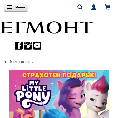
Включи навигацията
Меню
Малкото пони