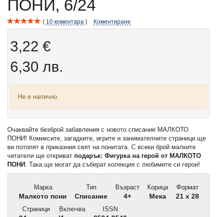
ПОНИ, 6/24
10
коментара
Коментиране
3,22 €
6,30 лв.
Не е налично
Очаквайте безброй забавления с новото списание МАЛКОТО
ПОНИ! Комиксите, загадките, игрите и занимателните страници ще
ви потопят в приказния свят на понитата. С всеки брой малките
читатели ще откриват
подарък: Фигурка на герой от МАЛКОТО
ПОНИ
. Така ще могат да съберат колекция с любимите си герои!
Марка
Тип
Възраст
Корица
Формат
Малкото пони
Списание
4+
Мека
21 x 28
Страници
Включва
ISSN