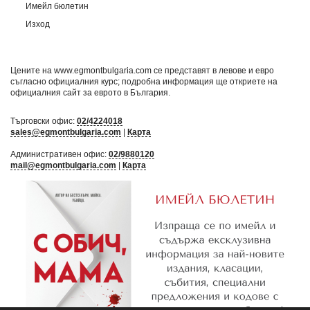
Имейл бюлетин
Изход
Цените на www.egmontbulgaria.com се представят в левове и евро
съгласно официалния курс; подробна информация ще откриете на
официалния сайт за еврото в България
.
Търговски офис:
02/4224018
sales@egmontbulgaria.com
|
Карта
Административен офис:
02/9880120
mail@egmontbulgaria.com
|
Карта