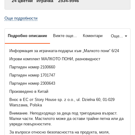
24 цветни
Играчка
2534-9546
Още подробности
Подробно описание
Вижте още...
Коментари
Още...
Информация за играчката-подарък към „Малкото пони“ 6/24
Игрови комплект МАЛКОТО ПОНИ, разновидност
Партиден номер 2100660
Партиден номер 1701747
Партиден номер 2300643
Произведено в Китай
Внос в ЕС от Story House sp. z o.o., ul. Dzielna 60, 01-029
Warszawa, Polska
Внимание. Неподходящo за деца под тригодишна възраст.
Малки части. Мастилото може да остави трайни петна или да
увреди повърхностите.
За въпроси относно безопасността на продукта, моля,