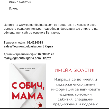
Имейл бюлетин
Изход
Цените на www.egmontbulgaria.com се представят в левове и евро
съгласно официалния курс; подробна информация ще откриете на
официалния сайт за еврото в България
.
Търговски офис:
02/4224018
sales@egmontbulgaria.com
|
Карта
Административен офис:
02/9880120
mail@egmontbulgaria.com
|
Карта