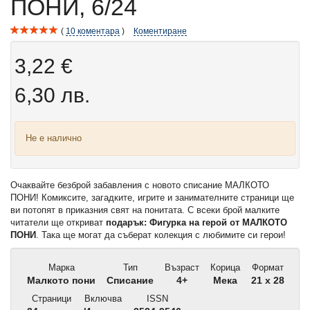
ПОНИ, 6/24
10
коментара
Коментиране
3,22 €
6,30 лв.
Не е налично
Очаквайте безброй забавления с новото списание МАЛКОТО
ПОНИ! Комиксите, загадките, игрите и занимателните страници ще
ви потопят в приказния свят на понитата. С всеки брой малките
читатели ще откриват
подарък: Фигурка на герой от МАЛКОТО
ПОНИ
. Така ще могат да съберат колекция с любимите си герои!
Марка
Тип
Възраст
Корица
Формат
Малкото пони
Списание
4+
Мека
21 x 28
Страници
Включва
ISSN