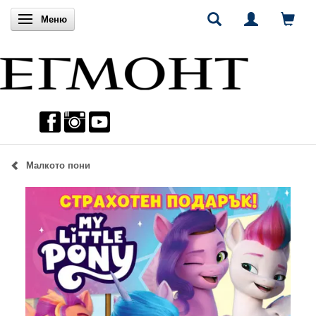
Включи навигацията
Меню
Малкото пони