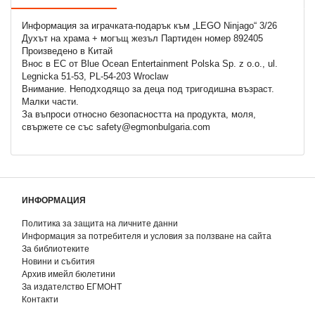
Информация за играчката-подарък към „LEGO Ninjago“ 3/26
Духът на храма + могъщ жезъл Партиден номер 892405
Произведено в Китай
Внос в ЕС от Blue Ocean Entertainment Polska Sp. z o.o., ul.
Legnicka 51-53, PL-54-203 Wroclaw
Внимание. Неподходящo за деца под тригодишна възраст.
Малки части.
За въпроси относно безопасността на продукта, моля,
свържете се със safety@egmonbulgaria.com
ИНФОРМАЦИЯ
Политика за защита на личните данни
Информация за потребителя и условия за ползване на сайта
За библиотеките
Новини и събития
Архив имейл бюлетини
За издателство ЕГМОНТ
Контакти