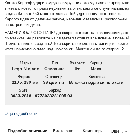
Когато Карлоф удари юмрук в юмрук, цялото му тяло се превръща
в метал, което го прави неуязвим за огън, както се случи например
в една битка с Кай много отдавна. Той удря по-силно от всички!
Карлоф идва от далечен регион, наречен Металония, разположен
на остров Нинджаго.
НАМЕРИ ВЪЛЧОТО ПИЛЕ! До скоро се е смятало за измислица от
приказките, но разказите на свидетели стават все повече и повече!
Вълчото пиле е сред нас! То е скрито някъде на страниците, които
имат нарисувано пиле над номера си. Можеш ли да го откриеш?
Марка
Тип
Възраст
Корица
Lego Ninjago
Списание
6+
Мека
Формат
Страници
Включва
210 x 280 мм
36 цветни
Вложка подарък, плакати
ISSN
Баркод
3033-2818
9773033281005 03
Още подробности
Подробно описание
Вижте още...
Коментари
Още...