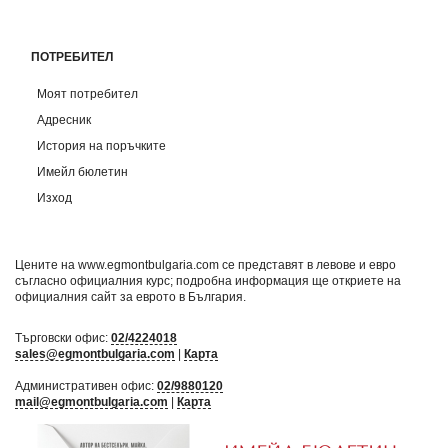
ПОТРЕБИТЕЛ
Моят потребител
Адресник
История на поръчките
Имейл бюлетин
Изход
Цените на www.egmontbulgaria.com се представят в левове и евро
съгласно официалния курс; подробна информация ще откриете на
официалния сайт за еврото в България
.
Търговски офис:
02/4224018
sales@egmontbulgaria.com
|
Карта
Административен офис:
02/9880120
mail@egmontbulgaria.com
|
Карта