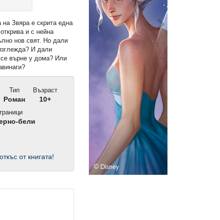
 на Звяра е скрита една
 открива и с нейна
лно нов свят. Но дали
 изглежда? И дали
се върне у дома? Или
авинаги?
Тип
Възраст
Роман
10+
траници
ерно-бели
откъс от книгата!