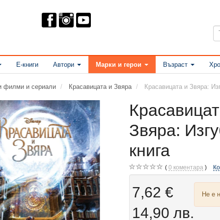
Е-книги
Автори
Марки и герои
Възраст
Хро
ни филми и сериали
Красавицата и Звяра
Красавицата и Звяра: Из
Красавицат
Звяра: Изгу
книга
0
коментара
К
7,62 €
Не е 
14,90 лв.