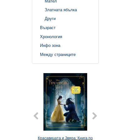
Мател
Златната ябълка
Други
Възраст
Хронология
Инфо зона
Между страниците
Красавицата и Звяра: Книга по
Красавицата и 