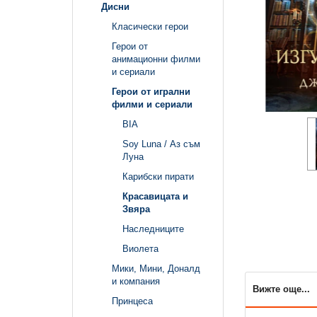
Дисни
Класически герои
Герои от
анимационни филми
и сериали
Герои от игрални
филми и сериали
BIA
Soy Luna / Аз съм
Луна
Карибски пирати
Красавицата и
Звяра
Наследниците
Виолета
Мики, Мини, Доналд
и компания
Вижте още...
Принцеса