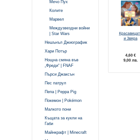
Мечо Пух
Колите
Марвел
Междузвездни войни
| Star Wars
Красавицат
и Звяра
Нешънъл Джиографик
Хари Потър
4,60 €
Нощна смяна във
9,00 лв.
„Фреди“ | FNAF
Пърси Джаксън
Пес патрул
Пепа | Peppa Pig
Покемон | Pokémon
Малкото пони
Къщата за кукли на
Габи
Майнкрафт | Minecraft