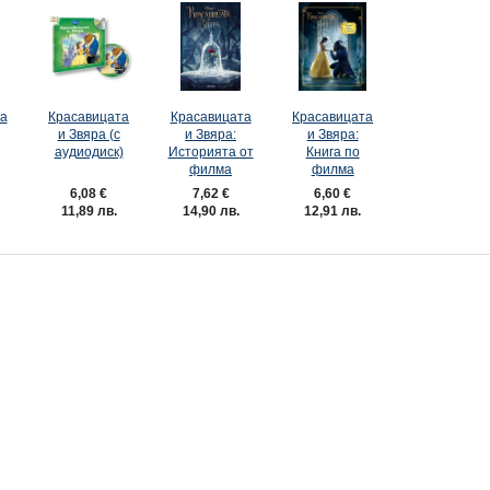
а
Красавицата
Красавицата
Красавицата
и Звяра (с
и Звяра:
и Звяра:
аудиодиск)
Историята от
Книга по
филма
филма
6,08 €
7,62 €
6,60 €
11,89 лв.
14,90 лв.
12,91 лв.