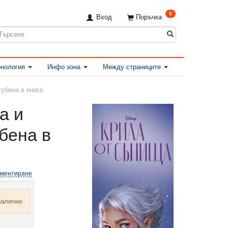
0
Вход
Поръчка
нология
Инфо зона
Между страниците
губена в книга
а и
бена в
оментиране
налично