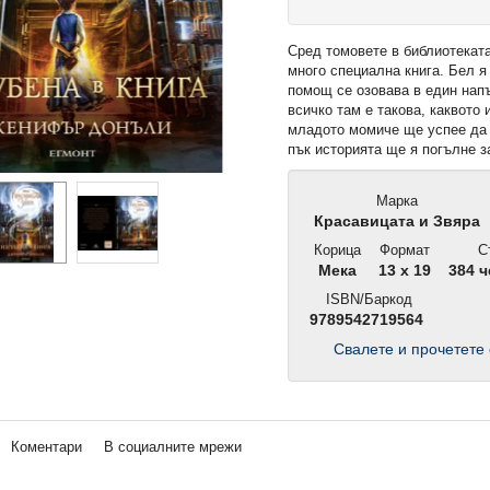
Сред томовете в библиотеката
много специална книга. Бел я
помощ се озовава в един напъ
всичко там е такова, каквото
младото момиче ще успее да 
пък историята ще я погълне з
Марка
Красавицата и Звяра
Корица
Формат
С
Мека
13 x 19
384 ч
ISBN/Баркод
9789542719564
Свалете и прочетете 
Коментари
В социалните мрежи