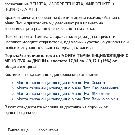
посветени на ЗЕМЯТА, ИЗОБРЕТЕНИЯТА, ЖИВОТНИТЕ и
ВСИЧКО ЗА МЕН.
Красиви снимки, невероятни факти и игриви взаимодействия с
Мечо Пух и приятелите му улесняват разбирането на
изненадващите реални факти за света около нас.
Всички герои от Голямата гора са налице, за да се грижат и
насочват младите откриватели, вдъхвайки чувство на удивление и
любов към ученето с всяка следваща страница.
Поръчайте четирите тома от МОЯТА ПЪРВА ЕНЦИКЛОПЕДИЯ С
МЕЧО ПУХ на ДИСНИ и спестете 17,94 лв. / 9,17 € (15%) от
общата им цена!
Комплектът съдържа по един екземпляр от книгите:
Моята първа енциклопедия с Мечо Пух: Земята
Моята първа енциклопедия с Мечо Пух: Изобретенията
Моята първа енциклопедия с Мечо Пух: Животните
Моята първа енциклопедия с Мечо Пух: Всичко за мен
Важат стандартните условия за доставка на поръчки от
egmontbulgaria.com.
Вижте още...
Коментари