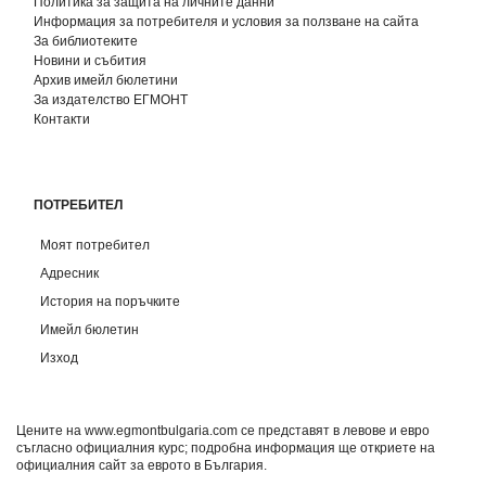
Политика за защита на личните данни
Информация за потребителя и условия за ползване на сайта
За библиотеките
Новини и събития
Архив имейл бюлетини
За издателство ЕГМОНТ
Контакти
ПОТРЕБИТЕЛ
Моят потребител
Адресник
История на поръчките
Имейл бюлетин
Изход
Цените на www.egmontbulgaria.com се представят в левове и евро
съгласно официалния курс; подробна информация ще откриете на
официалния сайт за еврото в България
.