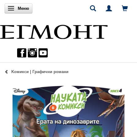
Включи навигацията
Меню
Kомикси | Графични романи