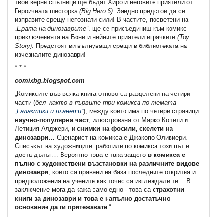
твои верни спътници ще бъдат Хиро и неговите приятели от
Героичната шесторка
(Big Hero 6)
. Заедно предстои да се
изправите срещу непознати сили! В частите, посветени на
„Ерата на динозаврите“
, ще се присъединиш към комикс
приключенията на Бони и нейните приятели играчките
(Toy
Story)
. Предстоят ви вълнуващи срещи в библиотеката на
изчезналите динозаври!
* * *
comixbg.blogspot.com
„Комиксите във всяка книга отново са разделени на четири
части (
бел. както в първите три комикса по темата
„Галактики и планети“
), между които има по четири страници
научно-популярна част
, илюстрована от Марко Колети и
Летиция Алджери, и
снимки на фосили, скелети на
динозаври
… Сценарист на комикса е Джакопо Оливиери.
Списъкът на художниците, работили по комикса този път е
доста дълъг… Вероятно това е така защото
в комикса е
пълно с художествени възстановки на различните видове
динозаври
, които са правени на база последните открития и
предположения на учените как точно са изглеждали те… В
заключение мога да кажа само едно - това са
страхотни
книги за динозаври и това е напълно достатъчно
основание да ги притежавате
.“