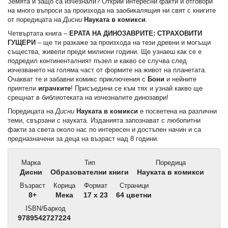
Земята и защо са изчезнали? Открий интересни факти и отговори
на много въпроси за произхода на заобикалящия ни свят с книгите
от поредицата на
Дисни
Науката в комикси
.
Четвъртата книга –
ЕРАТА НА ДИНОЗАВРИТЕ: СТРАХОВИТИ
ГУЩЕРИ
– ще ти разкаже за произхода на тези древни и могъщи
същества, живели преди милиони години. Ще узнаеш как се е
подредил континенталният пъзел и какво се случва след
изчезването на голяма част от формите на живот на планетата.
Очакват те и забавни комикс приключения с
Бони
и нейните
приятели
играчките
! Присъедини се към тях и узнай какво ще
срещнат в библиотеката на изчезналите динозаври!
Поредицата на
Дисни
Науката в комикси
е посветена на различни
теми, свързани с науката. Изданията запознават с любопитни
факти за света около нас по интересен и достъпен начин и са
предназначени за деца на възраст над 8 години.
Марка
Тип
Поредица
Дисни
Образователни книги
Науката в комикси
Възраст
Корица
Формат
Страници
8+
Мека
17 x 23
64 цветни
ISBN/Баркод
9789542727224