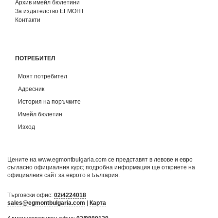
Архив имейл бюлетини
За издателство ЕГМОНТ
Контакти
ПОТРЕБИТЕЛ
Моят потребител
Адресник
История на поръчките
Имейл бюлетин
Изход
Цените на www.egmontbulgaria.com се представят в левове и евро
съгласно официалния курс; подробна информация ще откриете на
официалния сайт за еврото в България
.
Търговски офис:
02/4224018
sales@egmontbulgaria.com
|
Карта