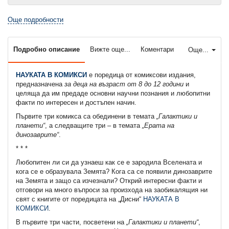
Още подробности
Подробно описание
Вижте още...
Коментари
Още...
НАУКАТА В КОМИКСИ
е поредица от комиксови издания,
предназначена
за деца на възраст от 8 до 12 години
и
целяща да им предаде основни научни познания и любопитни
факти по интересен и достъпен начин.
Първите три комикса са обединени в темата
„Галактики и
планети“
, а следващите три – в темата
„Ерата на
динозаврите“
.
* * *
Любопитен ли си да узнаеш как се е зародила Вселената и
кога се е образувала Земята? Кога са се появили динозаврите
на Земята и защо са изчезнали? Открий интересни факти и
отговори на много въпроси за произхода на заобикалящия ни
свят с книгите от поредицата на „Дисни“
НАУКАТА В
КОМИКСИ
.
В първите три части, посветени на
„Галактики и планети“
,