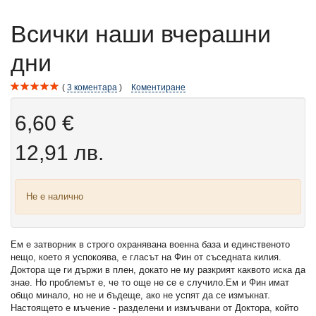
Всички наши вчерашни
дни
3
коментара
Коментиране
6,60 €
12,91 лв.
Не е налично
Ем е затворник в строго охранявана военна база и единственото
нещо, което я успокоява, е гласът на Фин от съседната килия.
Доктора ще ги държи в плен, докато не му разкрият каквото иска да
знае. Но проблемът е, че то още не се е случило.Ем и Фин имат
общо минало, но не и бъдеще, ако не успят да се измъкнат.
Настоящето е мъчение - разделени и измъчвани от Доктора, който