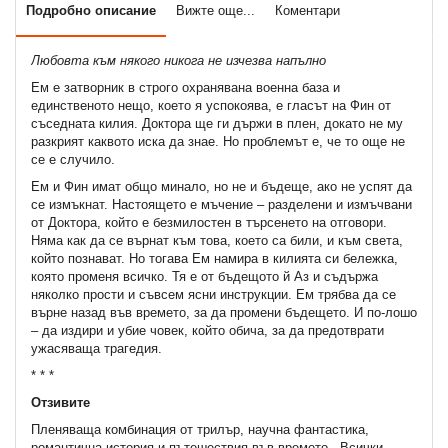
Подробно описание
Вижте още...
Коментари
Любовта към някого никога не изчезва напълно
Ем е затворник в строго охранявана военна база и
единственото нещо, което я успокоява, е гласът на Фин от
съседната килия. Доктора ще ги държи в плен, докато не му
разкрият каквото иска да знае. Но проблемът е, че то още не
се е случило.
Ем и Фин имат общо минало, но не и бъдеще, ако не успят да
се измъкнат. Настоящето е мъчение – разделени и измъчвани
от Доктора, който е безмилостен в търсенето на отговори.
Няма как да се върнат към това, което са били, и към света,
който познават. Но тогава Ем намира в килията си бележка,
която променя всичко. Тя е от бъдещото й Аз и съдържа
няколко прости и съвсем ясни инструкции. Ем трябва да се
върне назад във времето, за да промени бъдещето. И по-лошо
– да издири и убие човек, който обича, за да предотврати
ужасяваща трагедия.
* * *
Отзивите
Пленяваща комбинация от трилър, научна фантастика,
романтична история и пътешествия във времето, „Всички