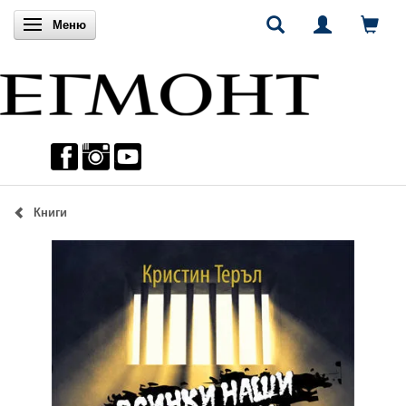
Включи навигацията
Меню
Книги