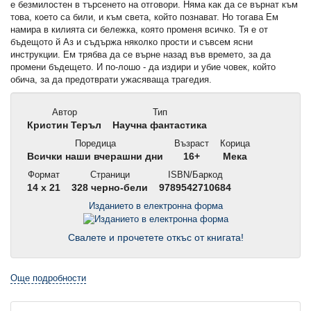
е безмилостен в търсенето на отговори. Няма как да се върнат към
това, което са били, и към света, който познават. Но тогава Ем
намира в килията си бележка, която променя всичко. Тя е от
бъдещото й Аз и съдържа няколко прости и съвсем ясни
инструкции. Ем трябва да се върне назад във времето, за да
промени бъдещето. И по-лошо - да издири и убие човек, който
обича, за да предотврати ужасяваща трагедия.
Автор
Тип
Кристин Теръл
Научна фантастика
Поредица
Възраст
Корица
Всички наши вчерашни дни
16+
Мека
Формат
Страници
ISBN/Баркод
14 x 21
328 черно-бели
9789542710684
Изданието в електронна форма
Свалете и прочетете откъс от книгата!
Още подробности