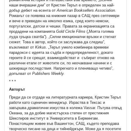
наши вчерашни дни” от Кристин Теръл е определен за най-
добър дебют на есента от
American Booksellers Association
.
Романът се появява на книжния пазар в САЩ през септември
и вече е преведен на няколко езика, сред които немски,
португалски, датски и чешки. Правата за екранизацията са
продадени на компанията
Gold Circle Films
(„Моята голяма
луда гръцка сватба”). „Силни емоционални връзки и стегнат
сюжет. Това е автор, който си заслужава да следиш”,
възкликват от
Kirkus
. „Теръл умело комбинира времеви
парадокси с идеята за съдба и предопределеност, докато
героите й се срещат, взаимодействат и събират отново на
различни етапи от животите си, по неочаквани начини и с
шокиращи последствия. Напрегнато и пленяващо четиво”,
допълват от
Publishers Weekly
.
* * *
Авторът
Преди да се отдаде на литературната кариера, Кристин Теръл
работи като сценичен мениджър. Израства в Тексас и
завършва драматични изкуства в колежа Vassar. Пътува отвъд
Океана, за да добие магистърска степен от престижния
Шекспиров институт в Университета в Бирмингам.
Понастоящем живее във Вашингтон, САЩ, където преподава
творческо писане на деца и тийнейджъри. Може да я посетите