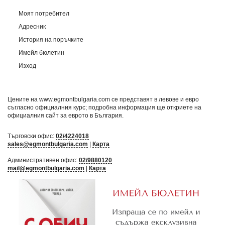
Моят потребител
Адресник
История на поръчките
Имейл бюлетин
Изход
Цените на www.egmontbulgaria.com се представят в левове и евро
съгласно официалния курс; подробна информация ще откриете на
официалния сайт за еврото в България
.
Търговски офис:
02/4224018
sales@egmontbulgaria.com
|
Карта
Административен офис:
02/9880120
mail@egmontbulgaria.com
|
Карта