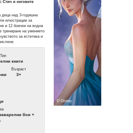
с Стич и неговите
а деца над 3-годишна
ели илюстрации за
не и 12 боички на водна
в трениране на умението
чувството за естетика и
мислене.
Тип
елни книги
Възраст
чки
3+
ци
ва
акварелни бои +
а