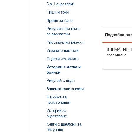
5 в 1 оцветявки
Пиши и трий
Време за баня
Рисувателни книги
за възрастни
Подробно оп
Рисувателни книжки
ВНИМАНИЕ! Пр
Игривите пастели
поглъщане.
Оцвети историята
Истории с четка и
боички
Рисувай с вода
Занимателни книжки
Фабрика за
приключения
Истории за
оцветяване
Книги с шаблони за
рисуване