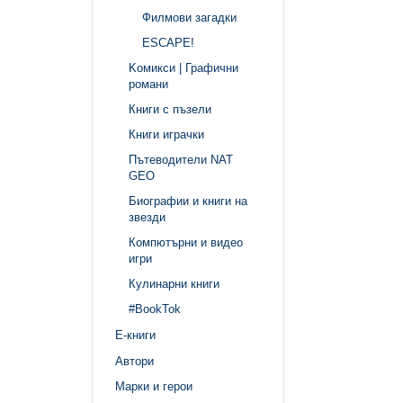
Филмови загадки
ЕSCAPE!
Kомикси | Графични
романи
Книги с пъзели
Книги играчки
Пътеводители NAT
GEO
Биографии и книги на
звезди
Компютърни и видео
игри
Кулинарни книги
#BookTok
Е-книги
Автори
Марки и герои