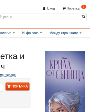
0
Вход
Поръчка
нология
Инфо зона
Между страниците
етка и
ич
оментиране
ПОРЪЧКА