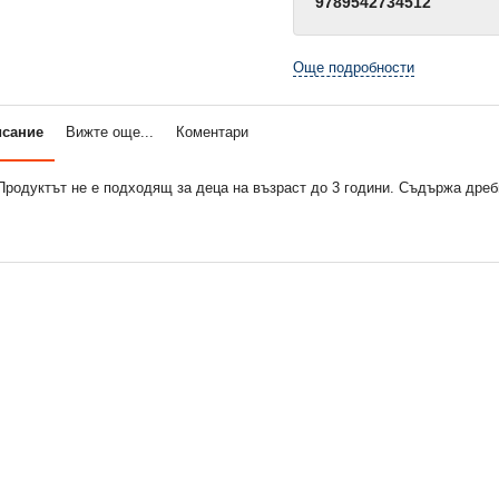
9789542734512
Още подробности
исание
Вижте още...
Коментари
одуктът не е подходящ за деца на възраст до 3 години. Съдържа дребн