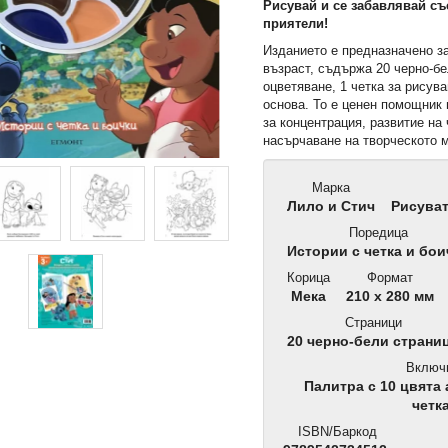
Рисувай и се забавлявай съ
приятели!
Изданието е предназначено з
възраст, съдържа 20 черно-б
оцветяване, 1 четка за рисува
основа. То е ценен помощник 
за концентрация, развитие на 
насърчаване на творческото 
Марка
Лило и Стич
Рисуват
Поредица
Истории с четка и бои
Корица
Формат
Мека
210 x 280 мм
Страници
20 черно-бели страни
Включ
Палитра с 10 цвята 
четк
ISBN/Баркод