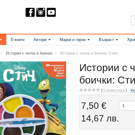
Е-книги
Автори
Марки и герои
Възраст
Хро
Истории с четка и боички
Истории с четка и боички: Стич
Истории с ч
боички: Ст
0
коментара
К
7,50 €
14,67 лв.