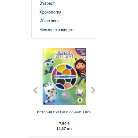
Възраст
Хронология
Инфо зона
Между страниците
Истории с четка и боички: Габи
Истории с четка и б
и кучета
7,50 €
7,50 €
14,67 лв.
14,67 лв