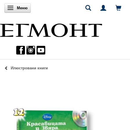
Включи навигацията
Меню
Илюстровани книги