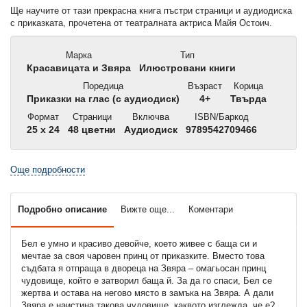
Ще научите от тази прекрасна книга пъстри страници и аудиодиска
с приказката, прочетена от театралната актриса Майя Остоич.
Марка
Тип
Красавицата и Звяра
Илюстровани книги
Поредица
Възраст
Корица
Приказки на глас (с аудиодиск)
4+
Твърда
Формат
Страници
Включва
ISBN/Баркод
25 x 24
48 цветни
Аудиодиск
9789542709466
Още подробности
Подробно описание
Вижте още...
Коментари
Бел е умно и красиво девойче, което живее с баща си и
мечтае за своя чаровен принц от приказките. Вместо това
съдбата я отпраща в двореца на Звяра – омагьосан принц
чудовище, който е затворил баща й. За да го спаси, Бел се
жертва и остава на негово място в замъка на Звяра. А дали
Звяра е наистина такова чудовище, каквото изглежда, че е?