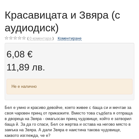
Красавицата и Звяра (с
аудиодиск)
0
коментара
Коментиране
6,08 €
11,89 лв.
Не е налично
Бел е умно и красиво девойче, което живее с баща си и мечтае за
своя чаровен принц от приказките. Вместо това съдбата я отпраща
в двореца на Звяра - омагьосан принц чудовище, който е затворил
баща й. За да го спаси, Бел се жертва и остава на негово място в
замъка на Звяра. А дали Звяра е наистина такова чудовище,
каквото изглежда, че е?