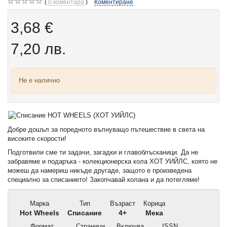
0
коментара
Коментиране
3,68 €
7,20 лв.
Не е налично
Добре дошъл за поредното вълнуващо пътешествие в света на
високите скорости!
Подготвили сме ти задачи, загадки и главоблъсканици. Да не
забравяме и подаръка - колекционерска кола ХОТ УИЙЛС, която не
можеш да намериш никъде другаде, защото е произведена
специално за списанието! Закопчавай колана и да потегляме!
Марка
Тип
Възраст
Корица
Hot Wheels
Списание
4+
Мека
Формат
Страници
Включва
ISSN