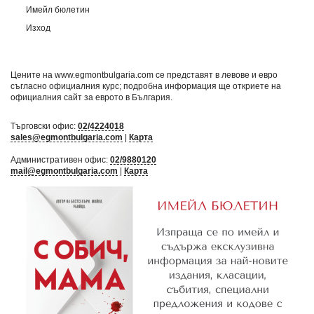
Имейл бюлетин
Изход
Цените на www.egmontbulgaria.com се представят в левове и евро
съгласно официалния курс; подробна информация ще откриете на
официалния сайт за еврото в България
.
Търговски офис:
02/4224018
sales@egmontbulgaria.com
|
Карта
Административен офис:
02/9880120
mail@egmontbulgaria.com
|
Карта