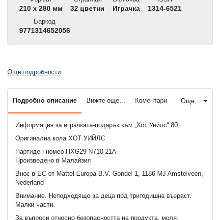
210 x 280 мм
32 цветни
Играчка
1314-6521
Баркод
9771314652056
Още подробности
Подробно описание
Вижте още...
Коментари
Още...
Информация за играчката-подарък към „Хот Уийлс“ 80
Оригинална кола ХОТ УИЙЛС
Партиден номер HXG29-N710 21A
Произведено в Малайзия
Внос в ЕС от Mattel Europa B.V. Gondel 1, 1186 MJ Amstelveen,
Nederland
Внимание. Неподходящo за деца под тригодишна възраст.
Малки части.
За въпроси относно безопасността на продукта, моля,