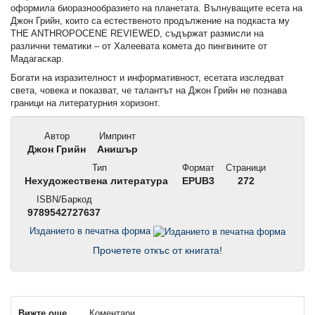
оформила биоразнообразието на планетата. Вълнуващите есета на
Джон Грийн, които са естественото продължение на подкаста му
THE ANTHROPOCENE REVIEWED, съдържат размисли на
различни тематики – от Халеевата комета до пингвините от
Мадагаскар.
Богати на изразителност и информативност, есетата изследват
света, човека и показват, че талантът на Джон Грийн не познава
граници на литературния хоризонт.
Автор
Импринт
Джон Грийн
Анишър
Тип
Формат
Страници
Нехудожествена литература
EPUB3
272
ISBN/Баркод
9789542727637
Изданието в печатна форма
Прочетете откъс от книгата!
Вижте още...
Коментари