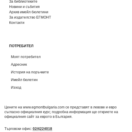
За библиотеките
Новини и събития
Архив имейл бюлетини
За издателство ЕГМОНТ
Контакти
ПОТРЕБИТЕЛ
Моят потребител
Адресник
История на поръчките
Имейл бюлетин
Изход
Цените на www.egmontbulgaria.com се представят в левове и евро
съгласно официалния курс; подробна информация ще откриете на
официалния сайт за еврото в България
.
Търговски офис:
02/4224018