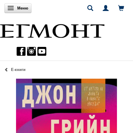
Включи навигацията
Меню
Е-книги