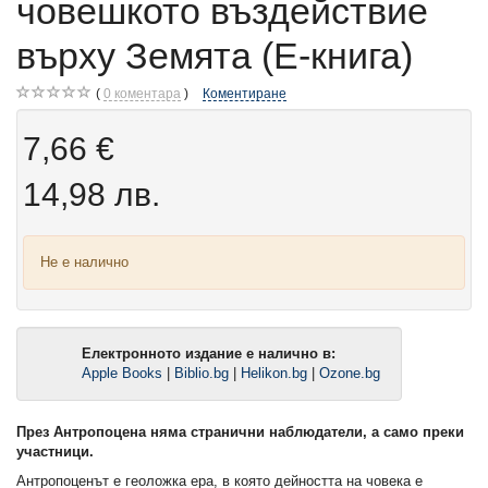
човешкото въздействие
върху Земята (Е-книга)
0
коментара
Коментиране
7,66 €
14,98 лв.
Не е налично
Електронното издание е налично в:
Apple Books
|
Biblio.bg
|
Helikon.bg
|
Ozone.bg
През Антропоцена няма странични наблюдатели, а само преки
участници.
Антропоценът е геоложка ера, в която дейността на човека е