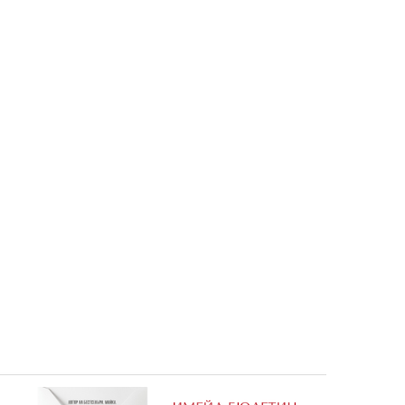
дание)
Порочните кръгове и други
страшни фигури (ново издание)
5,06 €
9,90 лв.