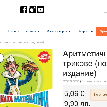
Е-книги
Автори
Марки и герои
Възраст
Хро
етични трикове (ново издание)
Аритметич
трикове (н
издание)
0
коментара
К
5,06 €
Не е на
9,90 лв.