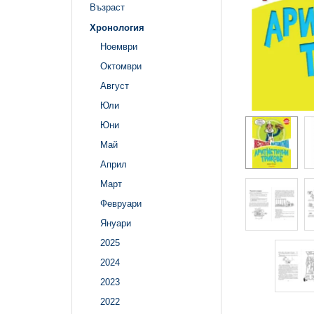
Възраст
Хронология
Ноември
Октомври
Август
Юли
Юни
Май
Април
Март
Февруари
Януари
2025
2024
2023
2022