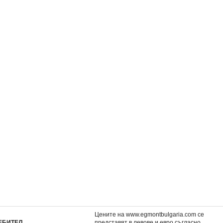
ни (ново
Подлите дроби (ново издание)
Химия и хаос (ново из
)
5,06 €
5,06 €
9,90 лв.
9,90 лв.
Цените на www.egmontbulgaria.com се
ЕБИТЕЛ
представят в левове и евро съгласно