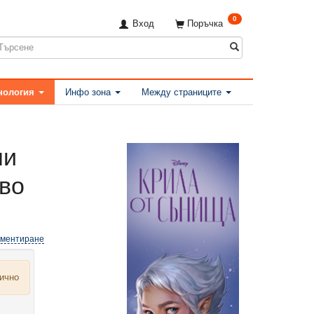
0
Вход
Поръчка
нология
Инфо зона
Между страниците
ни
ово
оментиране
лично