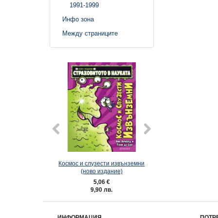
1991-1999
Инфо зона
Между страниците
Космос и слузести извънземни
Разярени живот
(ново издание)
издание
5,06 €
5,06 €
9,90 лв.
9,90 лв.
ИНФОРМАЦИЯ
ПОТР