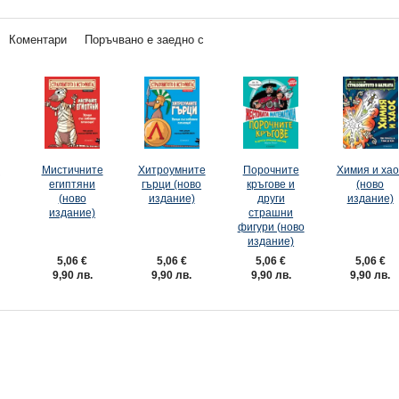
Коментари
Поръчвано е заедно с
е
Мистичните
Хитроумните
Порочните
Химия и хао
египтяни
гърци (ново
кръгове и
(ново
(ново
издание)
други
издание)
издание)
страшни
фигури (ново
издание)
5,06 €
5,06 €
5,06 €
5,06 €
9,90 лв.
9,90 лв.
9,90 лв.
9,90 лв.