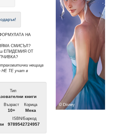
подарък!
ш ФОРМУЛАТА НА
?
 НЯМА СМИСЪЛ?
реш ЕПИДЕМИЯ ОТ
ПЧИВКА?
 страховитички нещица
 НЕ ТЕ учат в
Тип
зователни книги
Възраст
Корица
10+
Мека
ISBN/Баркод
ли
9789542724957