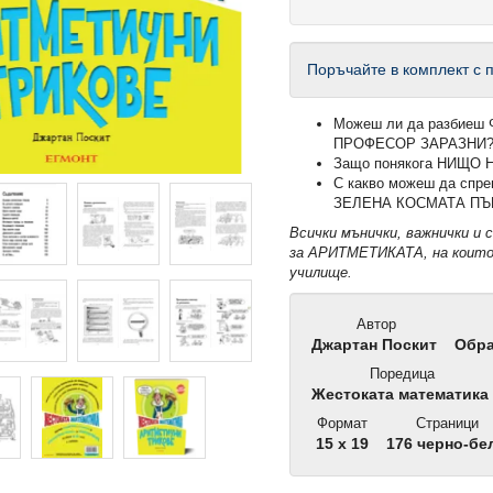
Поръчайте в комплект с 
Можеш ли да разбие
ПРОФЕСОР ЗАРАЗНИ
Защо понякога НИЩО
С какво можеш да сп
ЗЕЛЕНА КОСМАТА ПЪ
Всички мънички, важнички и
за АРИТМЕТИКАТА, на които
училище.
Автор
Джартан Поскит
Обра
Поредица
Жестоката математика
Формат
Страници
15 x 19
176 черно-бе