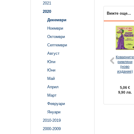
2021
2020
Вижте още...
Декември
Ноември
Октомври
Септември
Август
Коварнит
Юли
римляни
(ново
Юни
издание)
Май
Април
5,06 €
9,90 лв.
Март
Февруари
Януари
2010-2019
2000-2009