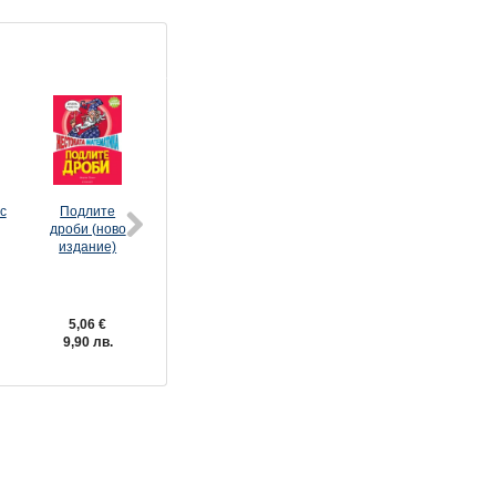
с
Подлите
Разярени
Космос и
дроби (ново
животни
слузести
издание)
(ново
извънземни
издание)
(ново
издание)
5,06 €
5,06 €
5,06 €
9,90 лв.
9,90 лв.
9,90 лв.