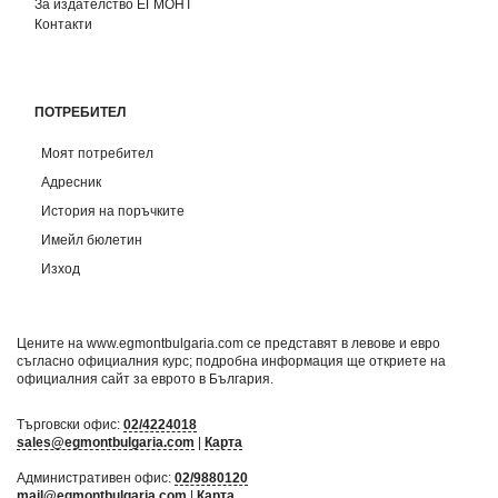
За издателство ЕГМОНТ
Контакти
ПОТРЕБИТЕЛ
Моят потребител
Адресник
История на поръчките
Имейл бюлетин
Изход
Цените на www.egmontbulgaria.com се представят в левове и евро
съгласно официалния курс; подробна информация ще откриете на
официалния сайт за еврото в България
.
Търговски офис:
02/4224018
sales@egmontbulgaria.com
|
Карта
Административен офис:
02/9880120
mail@egmontbulgaria.com
|
Карта