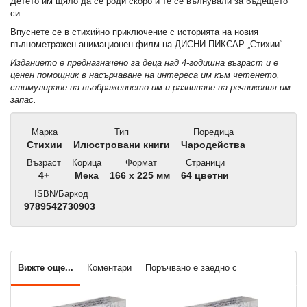
Детето им щяло да се роди скоро и те се вълнували за бъдещето
си.
Впуснете се в стихийно приключение с историята на новия
пълнометражен анимационен филм на ДИСНИ ПИКСАР „Стихии“.
Изданието е предназначено за деца над 4-годишна възраст и е
ценен помощник в насърчаване на интереса им към четенето,
стимулиране на въображението им и развиване на речниковия им
запас.
Марка
Тип
Поредица
Стихии
Илюстровани книги
Чародейства
Възраст
Корица
Формат
Страници
4+
Мека
166 x 225 мм
64 цветни
ISBN/Баркод
9789542730903
Вижте още...
Коментари
Поръчвано е заедно с