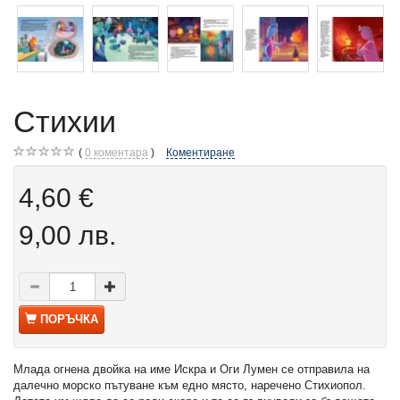
Стихии
0
коментара
Коментиране
4,60 €
9,00 лв.
ПОРЪЧКА
Млада огнена двойка на име Искра и Оги Лумен се отправила на
далечно морско пътуване към едно място, наречено Стихиопол.