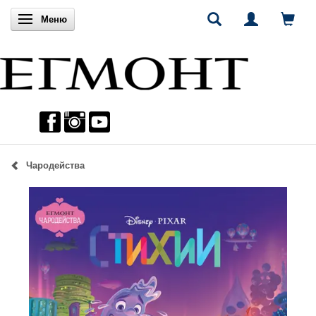
Включи навигацията
Меню
Чародейства