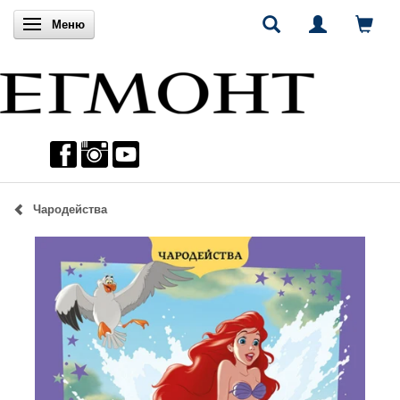
Включи навигацията
Меню
Чародейства