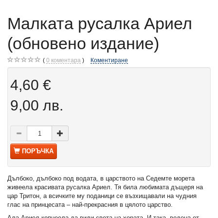
Малката русалка Ариел
(обновено издание)
0
коментара
Коментиране
4,60 €
9,00 лв.
ПОРЪЧКА
Дълбоко, дълбоко под водата, в царството на Седемте морета
живеела красивата русалка Ариел. Тя била любимата дъщеря на
цар Тритон, а всичките му поданици се възхищавали на чудния
глас на принцесата – най-прекрасния в цялото царство.
Ала Ариел копнеела да види света на хората. И така, водена от