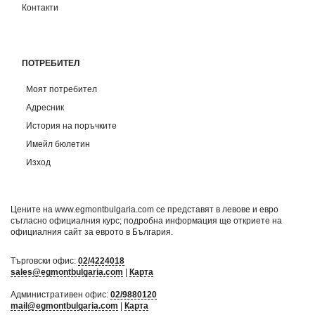
Контакти
ПОТРЕБИТЕЛ
Моят потребител
Адресник
История на поръчките
Имейл бюлетин
Изход
Цените на www.egmontbulgaria.com се представят в левове и евро
съгласно официалния курс; подробна информация ще откриете на
официалния сайт за еврото в България
.
Търговски офис:
02/4224018
sales@egmontbulgaria.com
|
Карта
Административен офис:
02/9880120
mail@egmontbulgaria.com
|
Карта