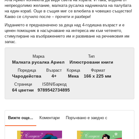
непреодолимо желание, малката русалка надникнала на палубата
на един кораб. Още в същия миг се влюбила в човешко същество!
Какво се случило после – прочети и разбери!
Изданието е предназначено за деца над 4-годишна възраст и е
ценен помощник в насърчаване на интереса им към четенето,
стимулиране на въображението им и развиване на речниковия им
запас.
Марка
Тип
Малката русалка Ариел
Илюстровани книги
Поредица
Възраст
Корица
Формат
Чародейства
4+
Мека
166 x 225 мм
Страници
ISBN/Баркод
64 цветни
9789542734895
Вижте още...
Коментари
Поръчвано е заедно с