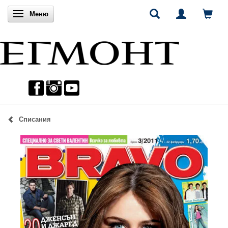
Включи навигацията
Меню
Списания