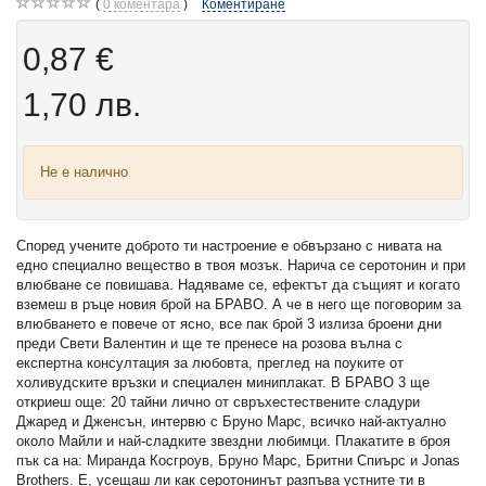
0
коментара
Коментиране
0,87 €
1,70 лв.
Не е налично
Според учените доброто ти настроение е обвързано с нивата на
едно специално вещество в твоя мозък. Нарича се серотонин и при
влюбване се повишава. Надяваме се, ефектът да същият и когато
вземеш в ръце новия брой на БРАВО. А че в него ще поговорим за
влюбването е повече от ясно, все пак брой 3 излиза броени дни
преди Свети Валентин и ще те пренесе на розова вълна с
експертна консултация за любовта, преглед на поуките от
холивудските връзки и специален миниплакат. В БРАВО 3 ще
откриеш още: 20 тайни лично от свръхестествените сладури
Джаред и Дженсън, интервю с Бруно Марс, всичко най-актуално
около Майли и най-сладките звездни любимци. Плакатите в броя
пък са на: Миранда Косгроув, Бруно Марс, Бритни Спиърс и Jonas
Brothers. Е, усещаш ли как серотонинът разпъва устните ти в