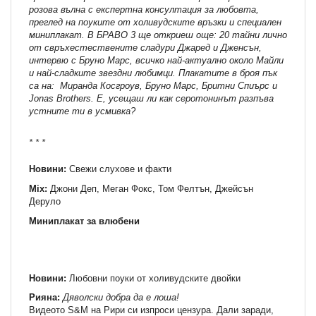
розова вълна с експертна консултация за любовта,
преглед на поуките от холивудските връзки и специален
миниплакат. В БРАВО 3 ще откриеш още: 20 тайни лично
от свръхестествените сладури Джаред и Дженсън,
интервю с Бруно Марс, всичко най-актуално около Майли
и най-сладките звездни любимци. Плакатите в броя пък
са на: Миранда Косгроув, Бруно Марс, Бритни Спиърс и
Jonas Brothers. Е, усещаш ли как серотонинът разпъва
устните ти в усмивка?
* * *
Новини:
Свежи слухове и факти
Mix:
Джони Деп, Меган Фокс, Том Фелтън, Джейсън
Деруло
Миниплакат за влюбени
Новини:
Любовни поуки от холивудските двойки
Рияна:
Дяволски добра да е лоша!
Видеото S&M на Рири си изпроси цензура. Дали заради,