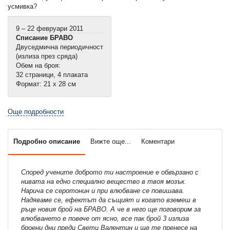
усмивка?
9 – 22 февруари 2011
Списание БРАВО
Двуседмична периодичност
(излиза през сряда)
Обем на броя:
32 страници, 4 плаката
Формат: 21 х 28 см
Още подробности
Подробно описание
Вижте още...
Коментари
Според учените доброто ти настроение е обвързано с
нивата на едно специално вещество в твоя мозък.
Нарича се серотонин и при влюбване се повишава.
Надяваме се, ефектът да същият и когато вземеш в
ръце новия брой на БРАВО. А че в него ще поговорим за
влюбването е повече от ясно, все пак брой 3 излиза
броени дни преди Свети Валентин и ще те пренесе на