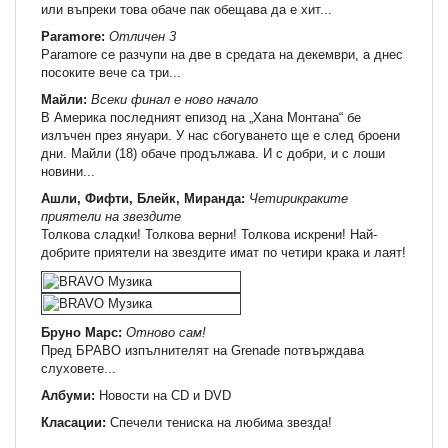
или въпреки това обаче пак обещава да е хит...
Paramore:
Отличен 3
Paramore се разчупи на две в средата на декември, а днес
посоките вече са три...
Майли:
Всеки финал е ново начало
В Америка последният епизод на „Хана Монтана“ бе
излъчен през януари. У нас сбогуването ще е след броени
дни. Майли (18) обаче продължава. И с добри, и с лоши
новини...
Ашли, Фифти, Блейк, Миранда:
Четирикраките
приятели на звездите
Толкова сладки! Толкова верни! Толкова искрени! Най-
добрите приятели на звездите имат по четири крака и лаят!
Бруно Марс:
Отново сам!
Пред БРАВО изпълнителят на Grenade потвърждава
слуховете...
Албуми:
Новости на СD и DVD
Класации:
Спечели тениска на любима звезда!