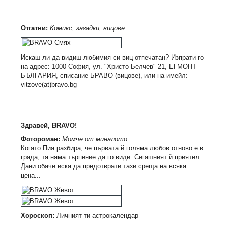
Отгатни:
Комикс, загадки, вицове
Искаш ли да видиш любимия си виц отпечатан? Изпрати го
на адрес: 1000 София, ул. "Христо Белчев" 21, ЕГМОНТ
БЪЛГАРИЯ, списание БРАВО (вицове), или на имейл:
vitzove(at)bravo.bg
Здравей, BRAVO!
Фотороман:
Момче от миналото
Когато Пиа разбира, че първата й голяма любов отново е в
града, тя няма търпение да го види. Сегашният й приятел
Дани обаче иска да предотврати тази среща на всяка
цена...
Хороскоп:
Личният ти астрокалендар