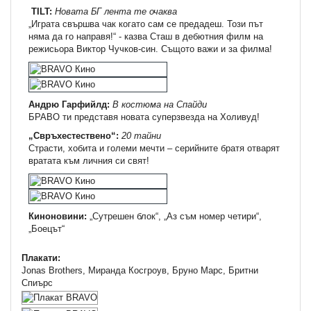
TILT:
Новата БГ лента те очаква
„Играта свършва чак когато сам се предадеш. Този път
няма да го направя!“ - казва Сташ в дебютния филм на
режисьора Виктор Чучков-син. Същото важи и за филма!
Андрю Гарфийлд:
В костюма на Спайди
БРАВО ти представя новата суперзвезда на Холивуд!
„Свръхестествено“:
20 тайни
Страсти, хобита и големи мечти – серийните братя отварят
вратата към личния си свят!
Киноновини:
„Сутрешен блок“, „Аз съм номер четири“,
„Боецът“
Плакати:
Jonas Brothers, Миранда Косгроув, Бруно Марс, Бритни
Спиърс