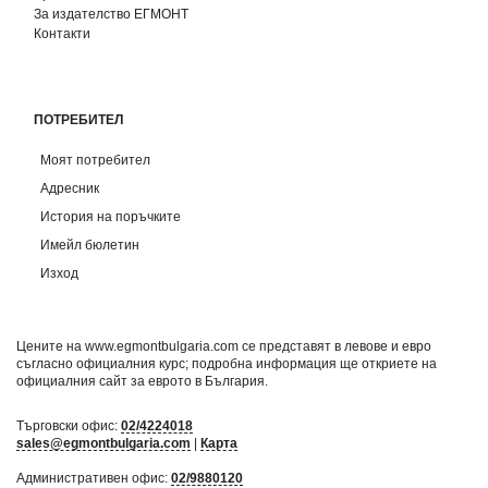
За издателство ЕГМОНТ
Контакти
ПОТРЕБИТЕЛ
Моят потребител
Адресник
История на поръчките
Имейл бюлетин
Изход
Цените на www.egmontbulgaria.com се представят в левове и евро
съгласно официалния курс; подробна информация ще откриете на
официалния сайт за еврото в България
.
Търговски офис:
02/4224018
sales@egmontbulgaria.com
|
Карта
Административен офис:
02/9880120