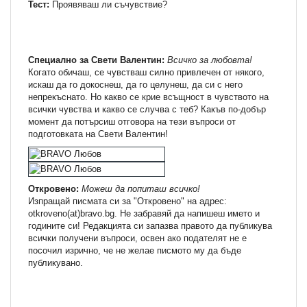
Тест:
Проявяваш ли съчувствие?
Специално за Свети Валентин:
Всичко за любовта!
Когато обичаш, се чувстваш силно привлечен от някого,
искаш да го докоснеш, да го целунеш, да си с него
непрекъснато. Но какво се крие всъщност в чувството на
всички чувства и какво се случва с теб? Какъв по-добър
момент да потърсиш отговора на тези въпроси от
подготовката на Свети Валентин!
Откровено:
Можеш да попиташ всичко!
Изпращай писмата си за "Откровено" на адрес:
otkroveno(at)bravo.bg. Не забравяй да напишеш името и
годините си! Редакцията си запазва правото да публикува
всички получени въпроси, освен ако подателят не е
посочил изрично, че не желае писмото му да бъде
публикувано.