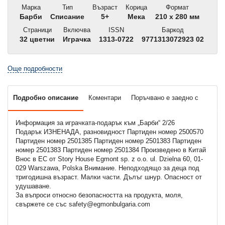
Марка
Тип
Възраст
Корица
Формат
Барби
Списание
5+
Мека
210 x 280 мм
Страници
Включва
ISSN
Баркод
32 цветни
Играчка
1313-0722
9771313072923 02
Още подробности
Подробно описание
Коментари
Поръчвано е заедно с
Информация за играчката-подарък към „Барби“ 2/26
Подарък ИЗНЕНАДА, разновидност Партиден номер 2500570
Партиден номер 2501385 Партиден номер 2501383 Партиден
номер 2501383 Партиден номер 2501384 Произведено в Китай
Внос в ЕС от Story House Egmont sp. z o.o. ul. Dzielna 60, 01-
029 Warszawa, Polska Внимание. Неподходящo за деца под
тригодишна възраст. Малки части. Дълъг шнур. Опасност от
удушаване.
За въпроси относно безопасността на продукта, моля,
свържете се със safety@egmonbulgaria.com