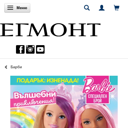
Включи навигацията
Меню
Барби