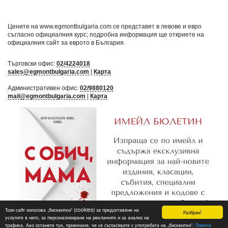
Цените на www.egmontbulgaria.com се представят в левове и евро
съгласно официалния курс; подробна информация ще откриете на
официалния сайт за еврото в България
.
Търговски офис:
02/4224018
sales@egmontbulgaria.com
|
Карта
Административен офис:
02/9880120
mail@egmontbulgaria.com
|
Карта
Този сайт използва „бисквитки“ (cookies) за предоставяне на
Разбрах!
услугите в него, за персонализиране на рекламите и за анализ на
трафика. Ако останете тук, приемаме, че се съгласявате с употребата на „бисквитки“.
Повече