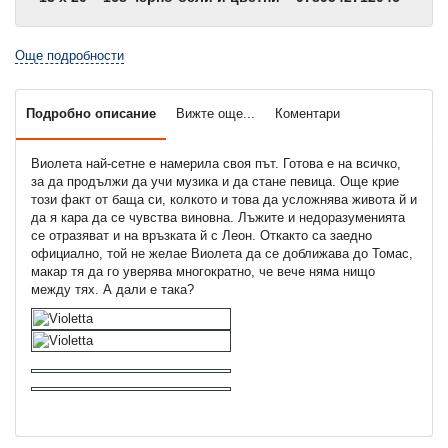
Още подробности
Подробно описание
Вижте още...
Коментари
Виолета най-сетне е намерила своя път. Готова е на всичко,
за да продължи да учи музика и да стане певица. Още крие
този факт от баща си, колкото и това да усложнява живота й и
да я кара да се чувства виновна. Лъжите и недоразуменията
се отразяват и на връзката й с Леон. Откакто са заедно
официално, той не желае Виолета да се доближава до Томас,
макар тя да го уверява многократно, че вече няма нищо
между тях. А дали е така?