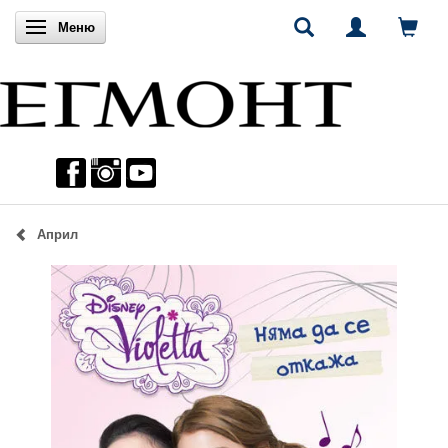
Включи навигацията
Меню
Април