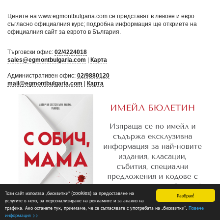
Цените на www.egmontbulgaria.com се представят в левове и евро
съгласно официалния курс; подробна информация ще откриете на
официалния сайт за еврото в България
.
Търговски офис:
02/4224018
sales@egmontbulgaria.com
|
Карта
Административен офис:
02/9880120
mail@egmontbulgaria.com
|
Карта
Този сайт използва „бисквитки“ (cookies) за предоставяне на
Разбрах!
услугите в него, за персонализиране на рекламите и за анализ на
трафика. Ако останете тук, приемаме, че се съгласявате с употребата на „бисквитки“.
Повече
Абониране
информация >>