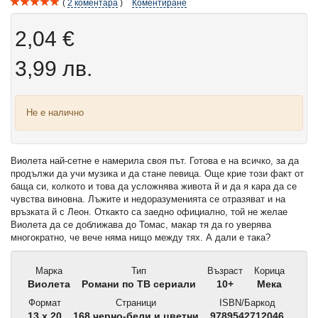
2
коментара
Коментиране
2,04 €
3,99 лв.
Не е налично
Виолета най-сетне е намерила своя път. Готова е на всичко, за да
продължи да учи музика и да стане певица. Още крие този факт от
баща си, колкото и това да усложнява живота й и да я кара да се
чувства виновна. Лъжите и недоразуменията се отразяват и на
връзката й с Леон. Откакто са заедно официално, той не желае
Виолета да се доближава до Томас, макар тя да го уверява
многократно, че вече няма нищо между тях. А дали е така?
Марка
Тип
Възраст
Корица
Виолета
Романи по ТВ сериали
10+
Мека
Формат
Страници
ISBN/Баркод
13 x 20
168 черно-бели и цветни
9789542712046