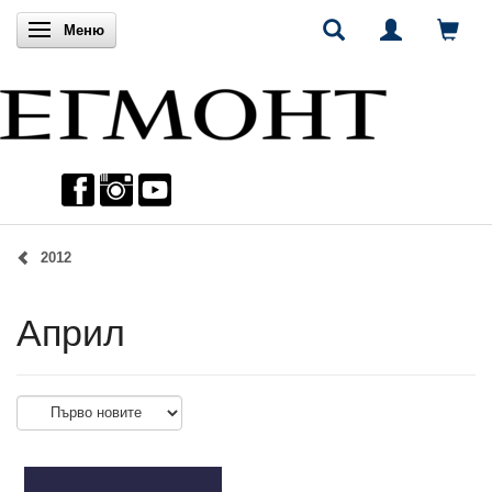
Включи навигацията
Меню
2012
Април