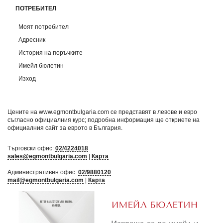
ПОТРЕБИТЕЛ
Моят потребител
Адресник
История на поръчките
Имейл бюлетин
Изход
Цените на www.egmontbulgaria.com се представят в левове и евро
съгласно официалния курс; подробна информация ще откриете на
официалния сайт за еврото в България
.
Търговски офис:
02/4224018
sales@egmontbulgaria.com
|
Карта
Административен офис:
02/9880120
mail@egmontbulgaria.com
|
Карта