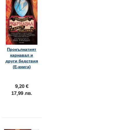
Прокълнатият
карнавал и
други бедствия
(Е-книга)
9,20 €
17,99 лв.