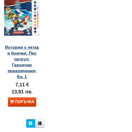
Истории с четка
и боички: Пес
патрул,
Героични
приключения,
Кн. 1
7,11 €
13,91 лв.
е
Игривите пастели: Колите
Игривите пастели:
ПОРЪЧКА
Замръзналото кралств
7,11 €
7,11 €
13,91 лв.
13,91 лв.