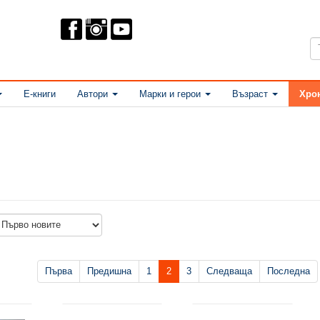
Е-книги
Автори
Марки и герои
Възраст
Хро
Първа
Предишна
1
2
3
Следваща
Последна