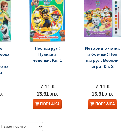
е
Пес патрул:
Истории с четка
реска
Пухкави
и боички: Пес
лепенки, Кн. 1
патрул, Весели
ото
игри, Кн. 2
о
7,11 €
7,11 €
в.
13,91 лв.
13,91 лв.
и лепенки,
Истории с четка и боички: Пес
4: Възстанови м
ПОРЪЧКА
ПОРЪЧКА
патрул, Кн. 4
7,11 €
10,17 €
.
13,91 лв.
19,89 лв.