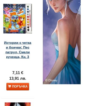
Истории с четка
и боички: Пес
патрул, Смели
кученца, Кн. 3
7,11 €
13,91 лв.
ПОРЪЧКА