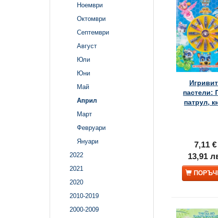
Ноември
Октомври
Септември
Август
Юли
Юни
Игривит
Май
пастели: 
Април
патрул, кн
Март
Февруари
Януари
7,11 €
2022
13,91 л
2021
ПОРЪЧ
2020
2010-2019
2000-2009