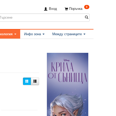
0
Вход
Поръчка
нология
Инфо зона
Между страниците