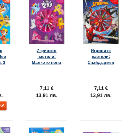
е
Игривите
Игривите
Пес
пастели:
пастели:
. 3
Малкото пони
Спайдърмен
7,11 €
7,11 €
в.
13,91 лв.
13,91 лв.
КА