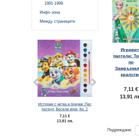
1991-1999
Инфо зона
Между страниците
Игривит
пастели: Т
по
Замръзнал
кралств
7,11 €
13,91 л
Истории с четка и боички: Пес
Пес патрул: Пухкав
патрул, Весели игри, Кн. 2
Кн. 1
7,11 €
7,11 €
13,91 лв.
13,91 лв
Подреждане: