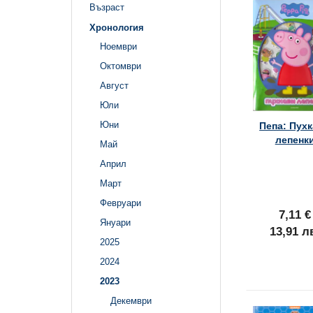
Възраст
Хронология
Ноември
Октомври
Август
Юли
Юни
Пепа: Пух
лепенк
Май
Април
Март
Февруари
7,11 €
Януари
13,91 л
2025
2024
2023
Декември