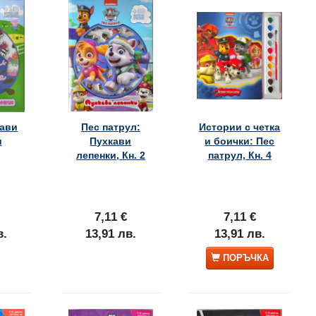
кави
Пес патрул:
Истории с четка
и
Пухкави
и боички: Пес
лепенки, Кн. 2
патрул, Кн. 4
7,11 €
7,11 €
в.
13,91 лв.
13,91 лв.
ПОРЪЧКА