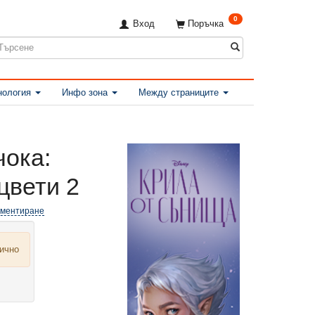
0
Вход
Поръчка
нология
Инфо зона
Между страниците
ока:
цвети 2
оментиране
лично