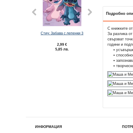
Подробно оп
С книжките от
Стич: Забава с лепенки 3
Спайди и неверо
За разлика от
приятели: Забава с
свързват точк
години и подп
2,99 €
3,49 €
5,85 лв.
6,83 лв.
• усъвършен
• способност
• запознаван
• творческо
ИНФОРМАЦИЯ
ПОТР