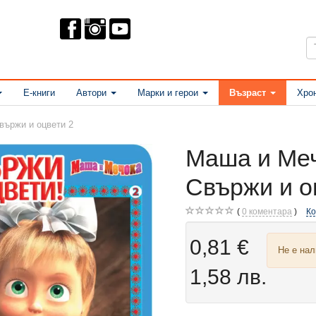
Е-книги
Автори
Марки и герои
Възраст
Хро
вържи и оцвети 2
Маша и Меч
Свържи и о
0
коментара
К
0,81 €
Не е на
1,58 лв.