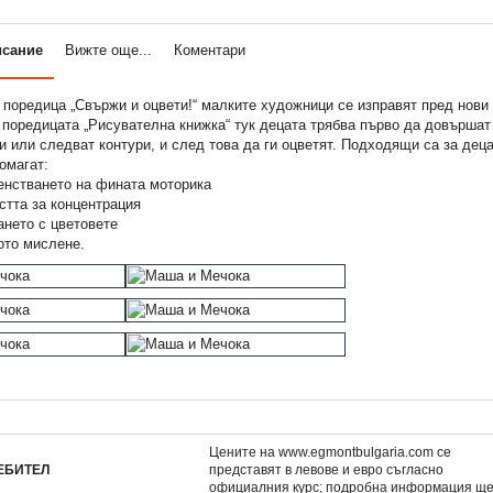
исание
Вижте още...
Коментари
 поредица „Свържи и оцвети!“ малките художници се изправят пред нови
ятните му
Списание МАЛКОТО ПОНИ,
Списание ХОТ УИЙЛС,
 поредицата „Рисувателна книжка“ тук децата трябва първо да довършат 
 лепенки 4
4/26 •
и или следват контури, и след това да ги оцветят. Подходящи са за деца
омагат:
3,50 €
3,85 €
6,85 лв.
7,53 лв.
стването на фината моторика
та за концентрация
ето с цветовете
то мислене.
Цените на www.egmontbulgaria.com се
ЕБИТЕЛ
представят в левове и евро съгласно
официалния курс; подробна информация щ