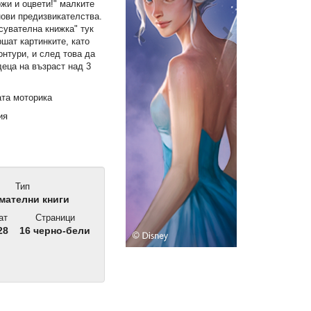
жи и оцвети!" малките
нови предизвикателства.
сувателна книжка" тук
шат картинките, като
онтури, и след това да
деца на възраст над 3
ата моторика
ия
Тип
мателни книги
ат
Страници
28
16 черно-бели
НОВО!