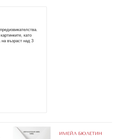
 предизвикателства.
 90 •
Комплект МиниПотъри •
Пепа: Лепкава забава
картинките, като
 на възраст над 3
83,93 €
4,50 €
164,15 лв.
8,80 лв.
е