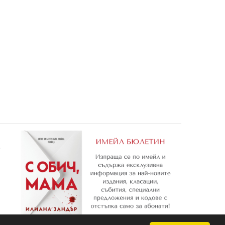
андъкът
Списание МАША И МЕЧОКА
4: Кралица на сенките
1,78 €
15,29 €
3,48 лв.
29,90 лв.
е