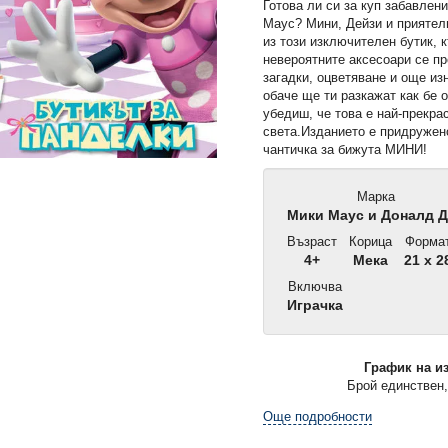
Готова ли си за куп забавлен
Маус? Мини, Дейзи и приятел
из този изключителен бутик, 
невероятните аксесоари се пр
загадки, оцветяване и още из
обаче ще ти разкажат как бе 
убедиш, че това е най-прекра
света.Изданието е придружен
чантичка за бижута МИНИ!
Марка
Мики Маус и Доналд 
Възраст
Корица
Форма
4+
Мека
21 x 2
Включва
Играчка
График на и
Брой единствен,
Още подробности