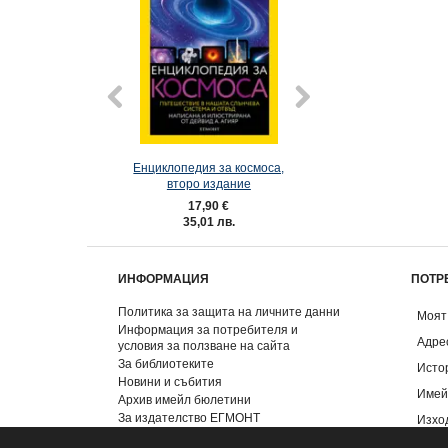
Енциклопедия за космоса,
Енциклопедия за 
второ издание
второ изда
17,90 €
23,01 €
35,01 лв.
45,00 лв
ИНФОРМАЦИЯ
ПОТР
Политика за защита на личните данни
Моят
Информация за потребителя и
Адре
условия за ползване на сайта
За библиотеките
Исто
Новини и събития
Имей
Архив имейл бюлетини
За издателство ЕГМОНТ
Изхо
Контакти