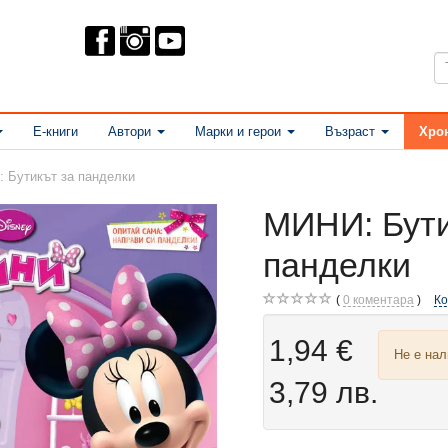
Е-книги
Автори
Марки и герои
Възраст
Хро
 Бутикът за панделки
МИНИ: Бути
панделки
0
коментара
К
1,94 €
Не е на
3,79 лв.