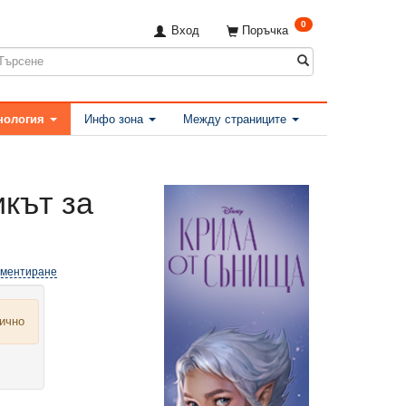
0
Вход
Поръчка
нология
Инфо зона
Между страниците
кът за
оментиране
лично