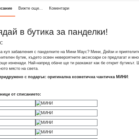
исание
Вижте още...
Коментари
дай в бутика за панделки!
за куп забавления с панделките на Мини Маус? Мини, Дейзи и приятелит
чителен бутик, където освен невероятните аксесоари се предлагат и мног
още изненади. Най-напред обаче ще ти разкажат как бе открит бутикът. 
ното място на света.
 придружено с подарък: оригинална козметична чантичка МИНИ
:
ници от списанието: