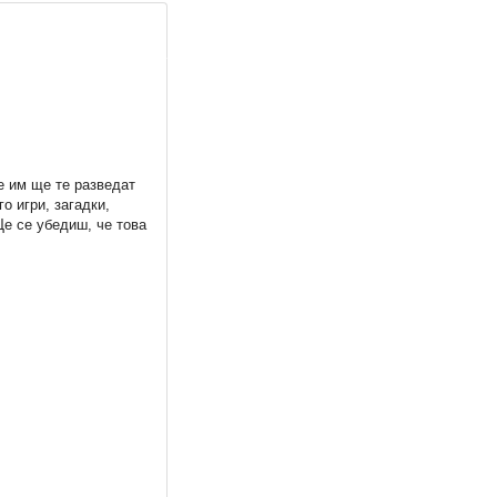
е им ще те разведат
о игри, загадки,
Ще се убедиш, че това