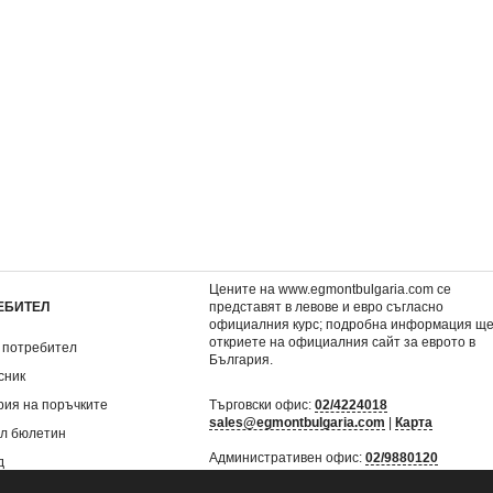
животните,
3: Падение и подем
Карибски пирати 2: С
ние
на мъртвеца
7,62 €
3,57 €
.
14,90 лв.
6,98 лв.
Цените на www.egmontbulgaria.com се
ЕБИТЕЛ
представят в левове и евро съгласно
официалния курс; подробна информация щ
откриете на
официалния сайт за еврото в
 потребител
България
.
сник
рия на поръчките
Търговски офис:
02/4224018
sales@egmontbulgaria.com
|
Карта
л бюлетин
Административен офис:
02/9880120
д
mail@egmontbulgaria.com
|
Карта