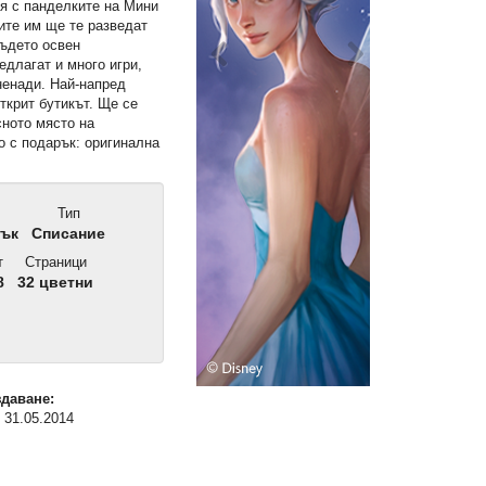
ия с панделките на Мини
ите им ще те разведат
където освен
едлагат и много игри,
ненади. Най-напред
открит бутикът. Ще се
сното място на
о с подарък: оригинална
Тип
Дък
Списание
т
Страници
8
32 цветни
здаване:
 31.05.2014