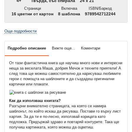
4+
Твърда, със спирала
24 x 21
Страници
Включва
ISBN/Баркод
16 цветни от картон
8 шаблона
9789542712244
Още подробности
Подробно описание
Вижте още...
Коментари
От тази фантастична книга ще научиш много нови и интересни
неща за веселата Маша, добрия Мечок и техните приятели! А
след това ще можеш самостоятелно да нарисуваш любимите
герои с помощта на шаблоните и да създадеш оригинални
картички или плакати.
Как да използваш книгата?
Разгърни внимателно страницата, на която се намира
шаблонът, по който искаш да рисуваш. Постави го върху лист
хартия. За да ти е по-лесно, използвай корицата като
подложка. Придържай здраво и повтаряй контурите. Така ще
получиш картинката, която можеш да оцветиш.