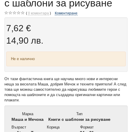
с шаблони за рисуване
0
коментара
Коментиране
7,62 €
14,90 лв.
Не е налично
От тази фантастична книга ще научиш много нови и интересни
неща за веселата Маша, добрия Мечок и техните приятели! А след
това ще можеш самостоятелно да нарисуваш любимите герои с
помощта на шаблоните и да създадеш оригинални картички или
плакати.
Марка
Тип
Маша и Мечока
Книги с шаблони за рисуване
Възраст
Корица
Формат