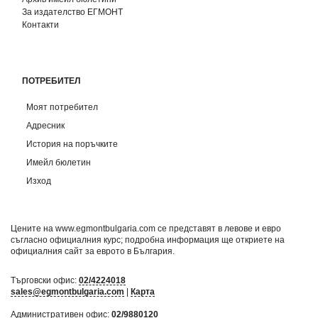
За издателство ЕГМОНТ
Контакти
ПОТРЕБИТЕЛ
Моят потребител
Адресник
История на поръчките
Имейл бюлетин
Изход
Цените на www.egmontbulgaria.com се представят в левове и евро
съгласно официалния курс; подробна информация ще откриете на
официалния сайт за еврото в България
.
Търговски офис:
02/4224018
sales@egmontbulgaria.com
|
Карта
Административен офис:
02/9880120