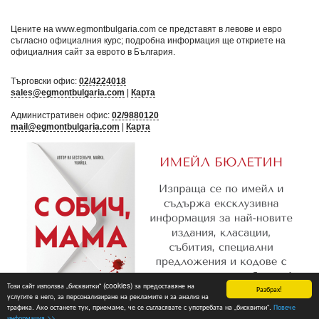
Цените на www.egmontbulgaria.com се представят в левове и евро
съгласно официалния курс; подробна информация ще откриете на
официалния сайт за еврото в България
.
Търговски офис:
02/4224018
sales@egmontbulgaria.com
|
Карта
Административен офис:
02/9880120
mail@egmontbulgaria.com
|
Карта
Този сайт използва „бисквитки“ (cookies) за предоставяне на
Разбрах!
услугите в него, за персонализиране на рекламите и за анализ на
трафика. Ако останете тук, приемаме, че се съгласявате с употребата на „бисквитки“.
Повече
Абониране
информация >>