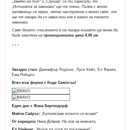
„Заедно на път“ и „Слушай“ са ти харесали, то
„Истината за завинаги“ ще те плени. Пълна с много
запомнящи се герои, лятно настроение и много смях, тя
ще те накара да се замислиш кое е важно за твоето
завинаги.
Само докато списанието е на пазара книгата ще може да
бъде закупена на
промоционална цена 4,99 лв.
* * *
Звезден стил:
Дженифър Лоурънс, Луси Хейл, Ел Фанинг,
Ема Робъртс
Влез във форма с Коди Симпсън!
Един ден с Жана Бергендорф
Майли Сайръс:
„Купонясвам колкото си искам!“
От корицата:
Нина Добрев: На лов за момчета
Ед Шийран:
„Мразя да ходя по магазините!“