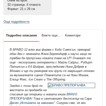
Обем на броя:
32 страници, 4 плаката
Формат: 21 х 28 см
Още подробности
Подробно описание
Вижте още...
Коментари
В БРАВО 12 влез във форма с Коди Симпсън, прекарай
един ден с огнената Жана Бергендорф и научи защо не
трябва да пропускаш новата тава на LP! Очакват те
още - ексклузивни интервюта с Майли Сайръс, Робърт
Патинсън и Ед Шийран, проследихме Нина Добрев в
Монако и ще ти разкирем кои групи се завръщат отново
на музикалната сцена! Плакатите са на Ники Минаж,
Елиър Фокс, Ice Cream и The Offspring.
Заедно с този брой по
местата за продажба на
списания ще откриеш и новата книга
BRAVO
ПРЕПОРЪЧВА
! Това е световният бестселър на Сара
Десен
„Истината за завинаги”
. Сигурни сме, че ако