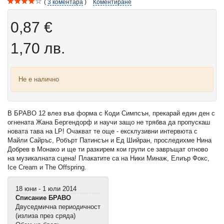
3
коментара
Коментиране
0,87 €
1,70 лв.
Не е налично
В БРАВО 12 влез във форма с Коди Симпсън, прекарай един ден с
огнената Жана Бергендорф и научи защо не трябва да пропускаш
новата тава на LP! Очакват те още - ексклузивни интервюта с
Майли Сайръс, Робърт Патинсън и Ед Шийран, проследихме Нина
Добрев в Монако и ще ти разкирем кои групи се завръщат отново
на музикалната сцена! Плакатите са на Ники Минаж, Елиър Фокс,
Ice Cream и The Offspring.
18 юни - 1 юли 2014
Списание БРАВО
Двуседмична периодичност
(излиза през сряда)