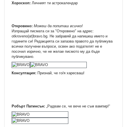
Хороскоп:
Личният ти астрокалендар
Откровено:
Можеш да попиташ всичко!
Изпращай писмата си за "Откровено" на адрес:
otkroveno(at)bravo.bg. Не забравяй да напишеш името и
годините си! Редакцията си запазва правото да публикува
всички получени въпроси, освен ако подателят не е
посочил изрично, че не желае писмото му да бъде
публикувано.
Консултация:
Признай, че го/я харесваш!
Робърт Патинсън:
„Радвам се, че вече не съм вампир!“