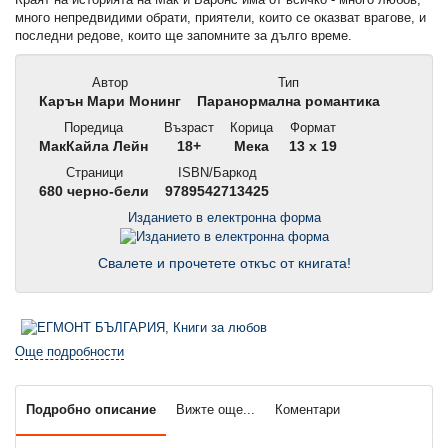
много непредвидими обрати, приятели, които се оказват врагове, и
последни редове, които ще запомните за дълго време.
Автор
Тип
Карън Мари Монинг
Паранормална романтика
Поредица
Възраст
Корица
Формат
МакКайла Лейн
18+
Мека
13 x 19
Страници
ISBN/Баркод
680 черно-бели
9789542713425
Изданието в електронна форма
Свалете и прочетете откъс от книгата!
Още подробности
Подробно описание
Вижте още...
Коментари