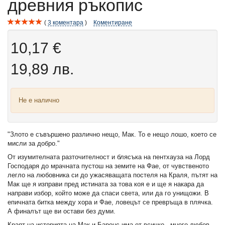
древния ръкопис
3
коментара
Коментиране
10,17 €
19,89 лв.
Не е налично
"Злото е съвършено различно нещо, Мак. То е нещо лошо, което се
мисли за добро."
От изумителната разточителност и блясъка на пентхауза на Лорд
Господаря до мрачната пустош на земите на Фае, от чувственото
легло на любовника си до ужасяващата постеля на Краля, пътят на
Мак ще я изправи пред истината за това коя е и ще я накара да
направи избор, който може да спаси света, или да го унищожи. В
епичната битка между хора и Фае, ловецът се превръща в плячка.
А финалът ще ви остави без думи.
Краят на историята на Мак и Баронс има от всичко - много любов,