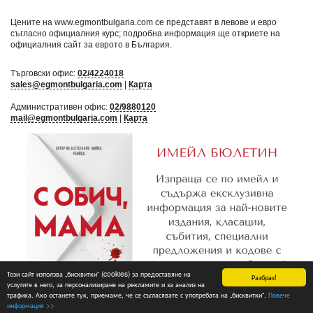
Цените на www.egmontbulgaria.com се представят в левове и евро
съгласно официалния курс; подробна информация ще откриете на
официалния сайт за еврото в България
.
Търговски офис:
02/4224018
sales@egmontbulgaria.com
|
Карта
Административен офис:
02/9880120
mail@egmontbulgaria.com
|
Карта
Този сайт използва „бисквитки“ (cookies) за предоставяне на
Разбрах!
услугите в него, за персонализиране на рекламите и за анализ на
трафика. Ако останете тук, приемаме, че се съгласявате с употребата на „бисквитки“.
Повече
Абониране
информация >>