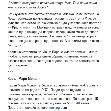
„Злото е съвършено различно нещо, Мак. То е нещо лошо,
което се мисли за добро.“
От изумителната разточителност и блясъка на пентхауза на
Лорд Господаря до мрачната пустош на земите на Фае, от
чувственото легло на любовника си до ужасяващата постеля
на Краля, пътят на Мак ще я изправи пред истината за това
коя е и ще я накара да направи избор, който може да спаси
света, или да го унищожи. В епичната битка между хора и
Фае, ловецът се превръща в плячка. А финалът ще ви остави
без думи.
Краят на историята на Мак и Баронс има от всичко – много
любов, много непредвидими обрати, приятели, които се
оказват врагове, и последни редове, които ще запомните за
дълго време.
* * *
Карън Мари Монинг
Карън Мари Монинг е бестселър автор на
New York Times
и
носител на наградата
RITA
. Преди да се отдаде на
писателската кариера, работи като барман, компютърен
консултант и специалист по застраховане. Тя е автор на 15
романа, а книгите й са публикувани на близо 40 езика.
Посетете я онлайн на
karenmoning.com