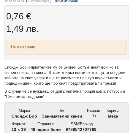
0
коментара
Коментиране
0,76 €
1,49 лв.
Не е налично
Спондж Боб и приятелите му от Бикини Ботъм знаят всичко за
изпълненията на сцена! В тази книжка всеки от тях ще ти сподели
тайните на своя успех и ще те разсмее с цял куп щури съвети и
подводни шеги, които ще прогонят предстартовата ти треска!
В случай че се нуждаеш от допълнителна порция шеги, потърси и
"Смешки за гладници"!
Марка
Тип
Възраст
Корица
Спондж Боб
Занимателни книги
7+
Мека
Формат
Страници
ISBN/Баркод
13 x 19
48 черно-бели
9789542707769