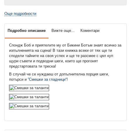
Още подробности
Подробно описание
Вижте още...
Коментари
Спондж Боб и приятелите му от Бикини Ботъм знаят всичко за
изпълненията на сцена! В тази книжка всеки от тях ще ти
сподели тайните на своя успех и ще те разсмее с цял куп
щури съвети и подводни шеги, които ще прогонят
предстартовата ти треска!
В случай че се нуждаеш от допълнителна порция шеги,
потърси и
”Смешки за гладници“
!