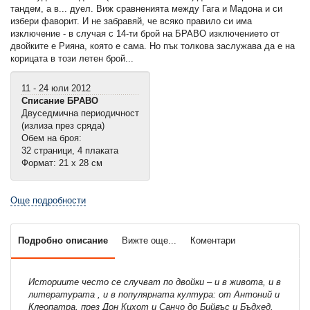
тандем, а в... дуел. Виж сравненията между Гага и Мадона и си
избери фаворит. И не забравяй, че всяко правило си има
изключение - в случая с 14-ти брой на БРАВО изключението от
двойките е Рияна, която е сама. Но пък толкова заслужава да е на
корицата в този летен брой...
11 - 24 юли 2012
Списание БРАВО
Двуседмична периодичност
(излиза през сряда)
Обем на броя:
32 страници, 4 плаката
Формат: 21 х 28 см
Още подробности
Подробно описание
Вижте още...
Коментари
Историите често се случват по двойки – и в живота, и в
литературата , и в популярната култура: от Антоний и
Клеопатра, през Дон Кихот и Санчо до Бийвъс и Бъдхед.