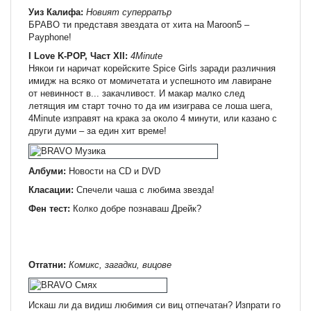
Уиз Калифа:
Новият суперрапър
БРАВО ти представя звездата от хита на Maroon5 –
Payphone!
I Love K-POP, Част XII:
4Minute
Някои ги наричат корейските Spice Girls заради различния
имидж на всяко от момичетата и успешното им лавиране
от невинност в... закачливост. И макар малко след
летящия им старт точно то да им изиграва се лоша шега,
4Minute изправят на крака за около 4 минути, или казано с
други думи – за един хит време!
Албуми:
Новости на CD и DVD
Класации:
Спечели чаша с любима звезда!
Фен тест:
Колко добре познаваш Дрейк?
Отгатни:
Комикс, загадки, вицове
Искаш ли да видиш любимия си виц отпечатан? Изпрати го