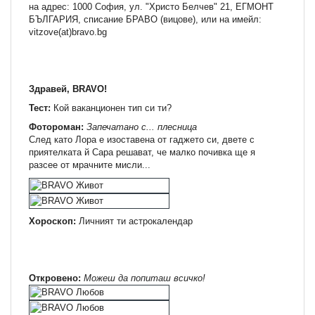
на адрес: 1000 София, ул. "Христо Белчев" 21, ЕГМОНТ
БЪЛГАРИЯ, списание БРАВО (вицове), или на имейл:
vitzove(at)bravo.bg
Здравей, BRAVO!
Тест:
Кой ваканционен тип си ти?
Фотороман:
Запечатано с... плесница
След като Лора е изоставена от гаджето си, двете с
приятелката й Сара решават, че малко почивка ще я
разсее от мрачните мисли...
Хороскоп:
Личният ти астрокалендар
Откровено:
Можеш да попиташ всичко!