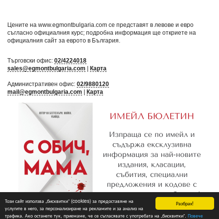
Цените на www.egmontbulgaria.com се представят в левове и евро
съгласно официалния курс; подробна информация ще откриете на
официалния сайт за еврото в България
.
Търговски офис:
02/4224018
sales@egmontbulgaria.com
|
Карта
Административен офис:
02/9880120
mail@egmontbulgaria.com
|
Карта
Този сайт използва „бисквитки“ (cookies) за предоставяне на
Разбрах!
услугите в него, за персонализиране на рекламите и за анализ на
трафика. Ако останете тук, приемаме, че се съгласявате с употребата на „бисквитки“.
Повече