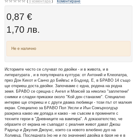
0
коментара
Коментиране
0,87 €
1,70 лв.
Не е налично
Историите често се случват по двойки - и в живота, и в
литературата , и в популярната култура: от Антоний и Клеопатра,
през Дон Кихот и Санчо до Бийвъс и Бъдхед. Е, в БРАВО 14 също
ще откриеш доста двойки. Започваме с една, родена на родна
земя. БРАВО се срещна с Ангел и Моисей за няколко "заплетени"
снимки и сладки приказки около "Кой ден станахме". Специално
интервю ще откриеш и с други двама любимци - този път от малкия
екран. Специално за БРАВО Пол Уесли и Иън Сомърхолдър
разкриха какво им допада и какво - не съвсем в промените с
техните герои в "Дневниците на вампира". А доказателство, че
образите от екрана не съвпадат с реалния живот дават Джош
Раднър и Джулия Джоунс, които са новото влюбено дуо на
Холивуд. Последната (но не и по значение) двойка в броя не е в