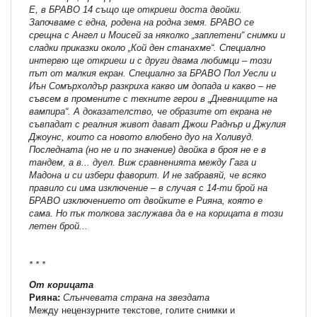
Е, в БРАВО 14 също ще откриеш доста двойки.
Започваме с една, родена на родна земя. БРАВО се
срещна с Ангел и Моисей за няколко „заплетени“ снимки и
сладки приказки около „Кой ден станахме“. Специално
интервю ще откриеш и с други двама любимци – този
път от малкия екран. Специално за БРАВО Пол Уесли и
Иън Сомърхолдър разкриха какво им допада и какво – не
съвсем в промените с техните герои в „Дневниците на
вампира“. А доказателство, че образите от екрана не
съвпадат с реалния живот дават Джош Раднър и Джулия
Джоунс, които са новото влюбено дуо на Холивуд.
Последната (но не и по значение) двойка в броя не е в
тандем, а в... дуел. Виж сравненията между Гага и
Мадона и си избери фаворит. И не забравяй, че всяко
правило си има изключение – в случая с 14-ти брой на
БРАВО изключението от двойките е Рияна, която е
сама. Но пък толкова заслужава да е на корицата в този
летен брой...
* * *
От корицата
Рияна:
Слънчевата страна на звездата
Между нецензурните текстове, голите снимки и