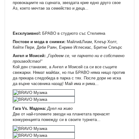
провокациите на сцената, звездата крие едно друго свое
Аз, което мечтае за семейство и деца...
Ексклузивно!:
БРАВО в студиото със Стелияна
Постове и мода в снимки:
Майли&Лиам, Клеър Холт,
Кейти Пери, Деби Раян, Енрике Иглесиас, Бритни Спиърс
Ангел и Моисей:
„Гордеем се, че парчето ни е собствено
производство!“
Кой ден станахме, а Ангел и Моисей са си все същите
свежарки. Нямат майбах, но пък БРАВО няма нищо против
да прекара следобеда в парка с тях. После дори не иска
да върне часовника назад! Май има и рима...
Гага Vs. Maдона:
Дуел на живо
Две от най-големите звезди на планетата пренасят
конкуренцията помежду си в своите турнета...