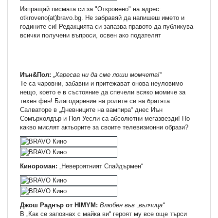
Изпращай писмата си за "Откровено" на адрес:
otkroveno(at)bravo.bg. Не забравяй да напишеш името и
годините си! Редакцията си запазва правото да публикува
всички получени въпроси, освен ако подателят
Иън&Пол:
„Харесва ни да сме лоши момчета!“
Те са чаровни, забавни и притежават онова неуловимо
нещо, което е в състояние да спечели всяко момиче за
техен фен! Благодарение на ролите си на братята
Салваторе в „Дневниците на вампира“ днес Иън
Сомърхолдър и Пол Уесли са абсолютни мегазвезди! Но
какво мислят актьорите за своите телевизионни образи?
Кинороман:
„Невероятният Спайдърмен“
Джош Раднър от HIMYM:
Влюбен във „вълчица“
В „Как се запознах с майка ви“ героят му все още търси