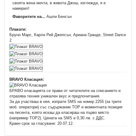
своята жена мечта, в живота Джош, изглежда, я е
намерил!
Фаворитите на...
Ашли Бенсън
Плакати:
Бруно Марс, Карли Рей Джепсън, Ариана Гранде, Street Dance
2
BRAVO Класация:
БРАВО класацията се прави от читателите на списанието и
отразява техния уникален вкус и предпочитания.
За да участваш в нея, изпрати SMS на номер 2255 (за трите
моб. оператори) със съдържание TOP и моментната позиция
на песента, която искаш да класираш на първо място
(например TOP2). Цената на SMS e 0,30 лв. с ДДС.
Краен срок за гласуване: 20.07.12.