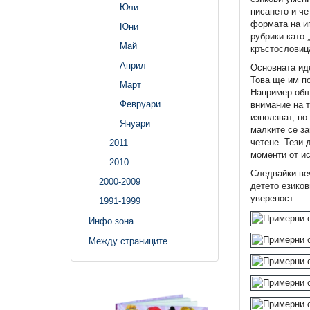
Юли
писането и че
формата на иг
Юни
рубрики като 
Май
кръстословица
Април
Основната ид
Това ще им по
Март
Например общ
Февруари
внимание на т
използват, но
Януари
малките се за
четене. Тези 
2011
моменти от ис
2010
Следвайки ве
2000-2009
детето езиков
увереност.
1991-1999
Инфо зона
Между страниците