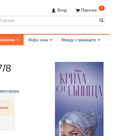
0
Вход
Поръчка
нология
Инфо зона
Между страниците
7/8
оментиране
лично