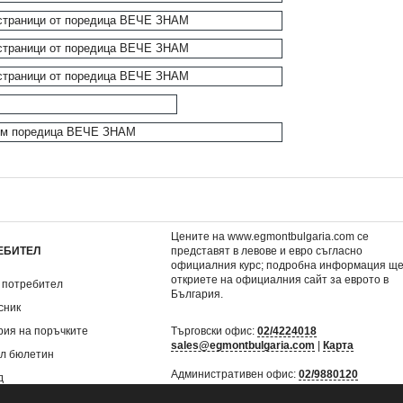
С, 2024 г.
Безгрижни заедно
Опитен екип
0,76 €
0,76 €
1,49 лв.
1,49 лв.
Цените на www.egmontbulgaria.com се
ЕБИТЕЛ
представят в левове и евро съгласно
официалния курс; подробна информация щ
откриете на
официалния сайт за еврото в
 потребител
България
.
сник
рия на поръчките
Търговски офис:
02/4224018
sales@egmontbulgaria.com
|
Карта
л бюлетин
Административен офис:
02/9880120
д
mail@egmontbulgaria.com
|
Карта