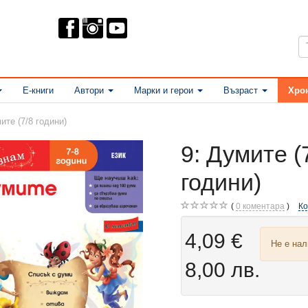
Е-книги
Автори
Марки и герои
Възраст
Хро
ите (7/8 години)
9: Думите (
години)
0
коментара
К
4,09 €
Не е на
8,00 лв.