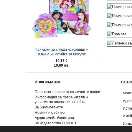
Приказки за спящи красавици +
Списание ХОТ УИЙЛ
ПОДАРЪК кутийка за бижута*
10,17 €
3,57 €
19,89 лв.
6,98 лв.
ИНФОРМАЦИЯ
ПОТР
Политика за защита на личните данни
Моят
Информация за потребителя и
Адре
условия за ползване на сайта
За библиотеките
Исто
Новини и събития
Имей
Архив имейл бюлетини
За издателство ЕГМОНТ
Изхо
Контакти