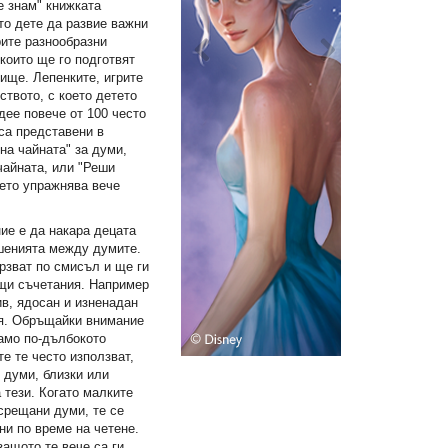
е знам" книжката
то дете да развие важни
рите разнообразни
които ще го подготвят
лище. Лепенките, игрите
дството, с което детето
дее повече от 100 често
са представени в
 на чайната" за думи,
чайната, или "Реши
тето упражнява вече
ие е да накара децата
шенията между думите.
рзват по смисъл и ще ги
щи съчетания. Например
в, ядосан и изненадан
ия. Обръщайки внимание
само по-дълбокото
те те често използват,
и думи, близки или
 тези. Когато малките
 срещани думи, те се
ни по време на четене.
защото те вече са ги