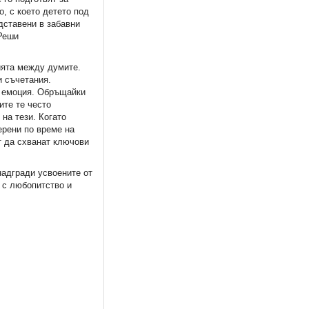
о, с което детето под
дставени в забавни
„Реши
ията между думите.
и съчетания.
т емоция. Обръщайки
ите те често
на тези. Когато
ерени по време на
ат да схванат ключови
надгради усвоените от
а с любопитство и