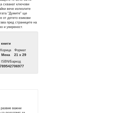
да схванат ключови
айки вече излезлите
игата "Думите" ще
е от детето езикови
тава пред страниците на
во и увереност.
 книги
Корица
Формат
Мека
21 x 29
ISBN/Баркод
789542706977
 развие важни
го подготвят за