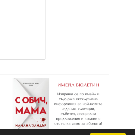
Мечтана промяна
BRAVO 25-26/2012
0,76 €
1,74 €
1,49 лв.
3,40 лв.
е