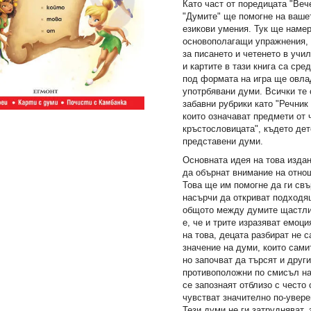
Като част от поредицата "Веч
"Думите" ще помогне на ваше
езикови умения. Тук ще наме
основополагащи упражнения, 
за писането и четенето в учи
и картите в тази книга са сре
под формата на игра ще овла
употрбявани думи. Всички те 
забавни рубрики като "Речник
които означават предмети от 
кръстословицата", където де
представени думи.
Основната идея на това издан
да обърнат внимание на отно
Това ще им помогне да ги свъ
насърчи да откриват подходя
общото между думите щастли
е, че и трите изразяват емоц
на това, децата разбират не 
значение на думи, които сами
но започват да търсят и друг
противоположни по смисъл на
се запознаят отблизо с често
чувстват значително по-увере
Тези думи не ги затрудняват, 