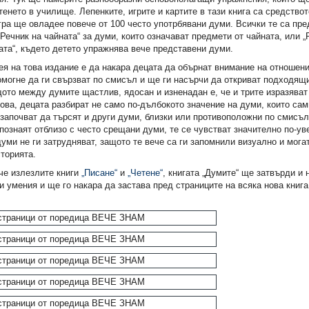
тенето в училище. Лепенките, игрите и картите в тази книга са средствот
ра ще овладее повече от 100 често употрбявани думи. Всички те са пре
„Речник на чайната“ за думи, които означават предмети от чайната, или 
та“, където детето упражнява вече представени думи.
ея на това издание е да накара децата да обърнат внимание на отношен
могне да ги свързват по смисъл и ще ги насърчи да откриват подходящ
ото между думите щастлив, ядосан и изненадан е, че и трите изразява
ова, децата разбират не само по-дълбокото значение на думи, които сам
 започват да търсят и други думи, близки или противоположни по смисъл 
познаят отблизо с често срещани думи, те се чувстват значително по-ув
думи не ги затрудняват, защото те вече са ги запомнили визуално и мог
торията.
че излезлите книги
„Писане“
и
„Четене“
, книгата „Думите“ ще затвърди и 
и умения и ще го накара да застава пред страниците на всяка нова книг