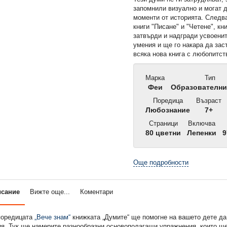
запомнили визуално и могат 
моменти от историята. Следв
книги "Писане" и "Четене", кн
затвърди и надгради усвоенит
умения и ще го накара да зас
всяка нова книга с любопитст
Марка
Тип
Феи
Образователни
Поредица
Възраст
Любознание
7+
Страници
Включва
80 цветни
Лепенки
9
Още подробности
исание
Вижте още...
Коментари
 поредицата
„Вече знам“
книжката „Думите“ ще помогне на вашето дете да
я. Тук ще намерите разнообразни основополагащи упражнения, които ще 