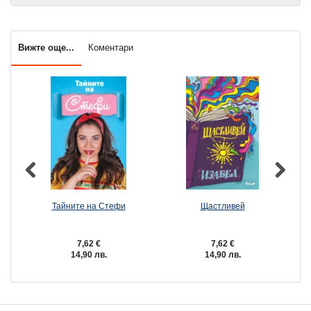
Вижте още...
Коментари
Тайните на Стефи
Щастливей
B
7,62 €
7,62 €
14,90 лв.
14,90 лв.