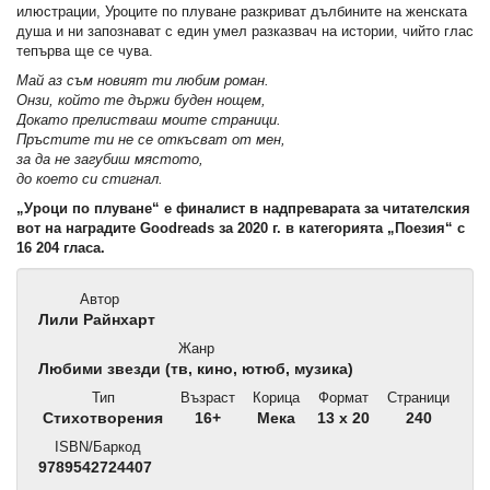
илюстрации, Уроците по плуване разкриват дълбините на женската
душа и ни
запознават с един умел разказвач на истории, чийто глас
тепърва ще се чува.
Май аз съм новият ти любим роман.
Онзи, който те държи буден нощем,
Докато прелистваш моите страници.
Пръстите ти не се откъсват от мен,
за да не загубиш мястото,
до което си стигнал.
„Уроци по плуване“ е финалист в надпреварата за читателския
вот на наградите Goodreads за 2020 г. в категорията „Поезия“ с
16 204 гласа.
Автор
Лили Райнхарт
Жанр
Любими звезди (тв, кино, ютюб, музика)
Тип
Възраст
Корица
Формат
Страници
Стихотворения
16+
Мека
13 x 20
240
ISBN/Баркод
9789542724407