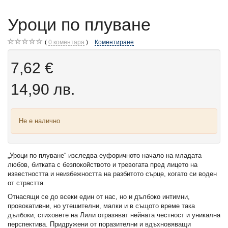
Уроци по плуване
0
коментара
Коментиране
7,62 €
14,90 лв.
Не е налично
„Уроци по плуване“ изследва еуфоричното начало на младата
любов, битката с безпокойството и тревогата пред лицето на
известността и неизбежността на разбитото сърце, когато си воден
от страстта.
Отнасящи се до всеки един от нас, но и дълбоко интимни,
провокативни, но утешителни, малки и в същото време така
дълбоки, стиховете на Лили отразяват нейната
честност и уникална
перспектива. Придружени от поразителни и вдъхновяващи