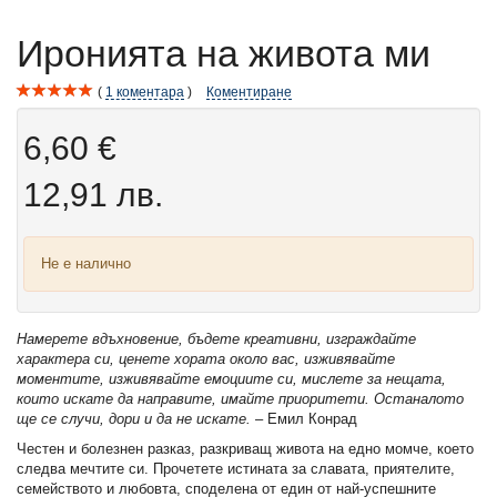
Иронията на живота ми
1
коментара
Коментиране
6,60 €
12,91 лв.
Не е налично
Намерете вдъхновение, бъдете креативни, изграждайте
характера си, ценете хората около вас, изживявайте
моментите, изживявайте емоциите си, мислете за нещата,
които искате да направите, имайте приоритети. Останалото
ще се случи, дори и да не искате.
– Емил Конрад
Честен и болезнен разказ, разкриващ живота на едно момче, което
следва мечтите си. Прочетете истината за славата, приятелите,
семейството и любовта, споделена от един от най-успешните