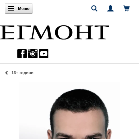
Включи навигацията
Меню
16+ години