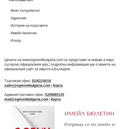
Моят потребител
Адресник
История на поръчките
Имейл бюлетин
Изход
Цените на www.egmontbulgaria.com се представят в левове и евро
съгласно официалния курс; подробна информация ще откриете на
официалния сайт за еврото в България
.
Търговски офис:
02/4224018
sales@egmontbulgaria.com
|
Карта
Административен офис:
02/9880120
mail@egmontbulgaria.com
|
Карта