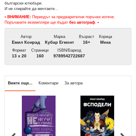
български ютюбъри.
И не спирайте да мечтаете...
•
ВНИМАНИЕ:
Периодът за предварителни поръчки изтече.
Поръчаните екземпляри ще бъдат
без автограф
. •
Автор
Марка
Възраст
Корица
Емил Конрад
Кубар Егмонт
16+
Мека
Формат
Страници
ISBN/Баркод
13 x 20
160
9789542722687
Вижте още...
Коментари
За автора