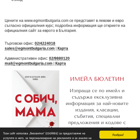
Цените на www.egmontbulgaria.com се представят в левове и евро
съгласно официалния курс; подробна информация ще откриете на
официалния сайт за еврото в България
.
Търговски офис:
02/4224018
sales@egmontbulgaria.com
|
Карта
Административен офис:
02/9880120
mail@egmontbulgaria.com
|
Карта
Този сайт използва „бисквитки“ (cookies) за предоставяне на
Разбрах!
услугите в него, за персонализиране на рекламите и за анализ на