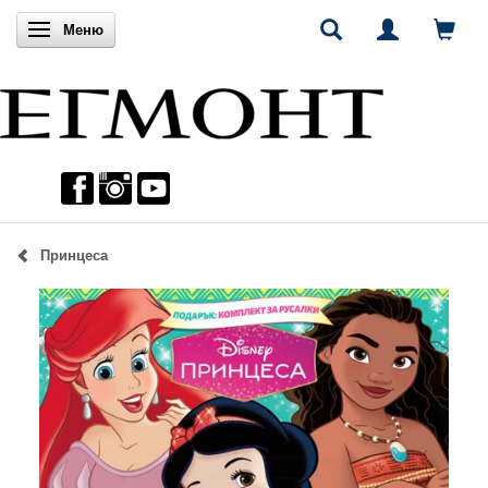
Включи навигацията
Меню
Принцеса