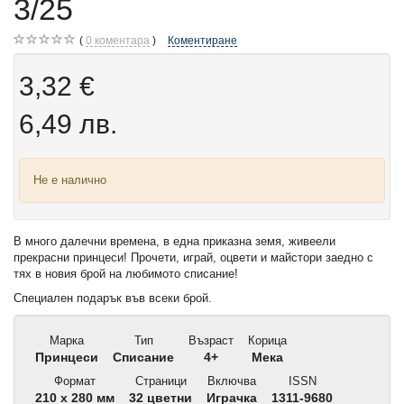
3/25
0
коментара
Коментиране
3,32 €
6,49 лв.
Не е налично
В много далечни времена, в една приказна земя, живеели
прекрасни принцеси! Прочети, играй, оцвети и майстори заедно с
тях в новия брой на любимото списание!
Специален подарък във всеки брой.
Марка
Тип
Възраст
Корица
Принцеси
Списание
4+
Мека
Формат
Страници
Включва
ISSN
210 x 280 мм
32 цветни
Играчка
1311-9680